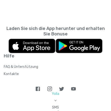
Messaging-App. So kannst du zurückscrollen
wie viele Personen du empfehlen kannst,
und prüfen, was du wann gesendet hast,
sodass sich das Guthaben summieren kann,
ohne den SMS-Verlauf deines
wenn du mehrere Kontakte einlädst.
Mobilfunkanbieters durchsuchen zu müssen.
Laden Sie sich die App herunter und erhalten
Sie Bonuse
Hilfe
FAQ & Unterstützung
Kontakte
Yolla
>
SMS