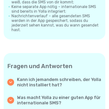
weiß, dass die SMS von dir kommt;
Keine separate App nötig – internationale SMS
sind bereits in Yolla integriert;
Nachrichtenverlauf – alle gesendeten SMS
werden in der App gespeichert, sodass du
jederzeit sehen kannst, was du wann gesendet
hast.
Fragen und Antworten
Kann ich jemandem schreiben, der Yolla
nicht installiert hat?
Ja. Anders als App-zu-App-Messenger
sendet Yolla deine SMS direkt an die
Was macht Yolla zu einer guten App für
Mobilnummer des Empfängers – die andere
internationale SMS?
Person muss nichts installieren und braucht
Yolla kombiniert niedrige Preise, große