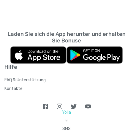
Messaging-App. So kannst du zurückscrollen
wie viele Personen du empfehlen kannst,
und prüfen, was du wann gesendet hast,
sodass sich das Guthaben summieren kann,
ohne den SMS-Verlauf deines
wenn du mehrere Kontakte einlädst.
Mobilfunkanbieters durchsuchen zu müssen.
Laden Sie sich die App herunter und erhalten
Sie Bonuse
Hilfe
FAQ & Unterstützung
Kontakte
Yolla
>
SMS