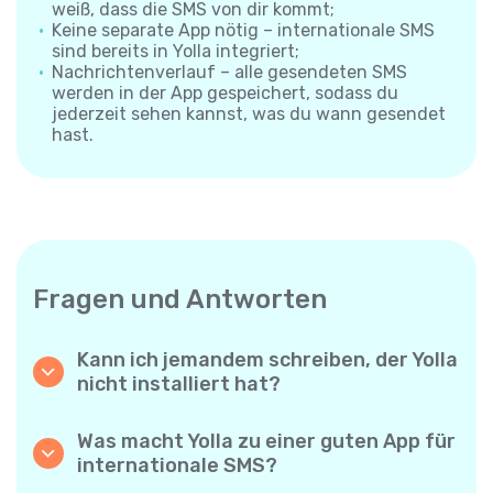
weiß, dass die SMS von dir kommt;
Keine separate App nötig – internationale SMS
sind bereits in Yolla integriert;
Nachrichtenverlauf – alle gesendeten SMS
werden in der App gespeichert, sodass du
jederzeit sehen kannst, was du wann gesendet
hast.
Fragen und Antworten
Kann ich jemandem schreiben, der Yolla
nicht installiert hat?
Ja. Anders als App-zu-App-Messenger
sendet Yolla deine SMS direkt an die
Was macht Yolla zu einer guten App für
Mobilnummer des Empfängers – die andere
internationale SMS?
Person muss nichts installieren und braucht
Yolla kombiniert niedrige Preise, große