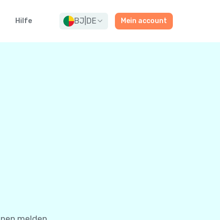
BJ
|
DE
g
Hilfe
Mein account
hnen melden.