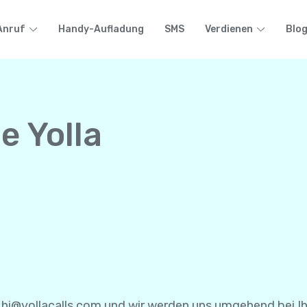
Anruf
Handy-Aufladung
SMS
Verdienen
Blo
e Yolla
r
hi@yollacalls.com
und wir werden uns umgehend bei I