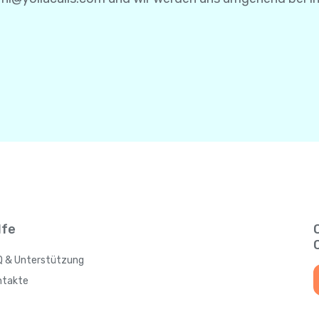
lfe
Q & Unterstützung
ntakte