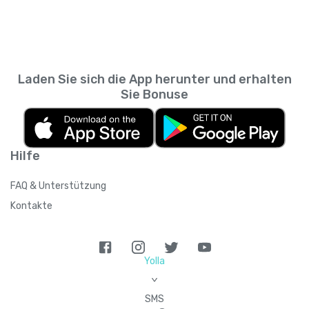
Messaging-App. So kannst du zurückscrollen
wie viele Personen du empfehlen kannst,
und prüfen, was du wann gesendet hast,
sodass sich das Guthaben summieren kann,
ohne den SMS-Verlauf deines
wenn du mehrere Kontakte einlädst.
Mobilfunkanbieters durchsuchen zu müssen.
Laden Sie sich die App herunter und erhalten
Sie Bonuse
Hilfe
FAQ & Unterstützung
Kontakte
Yolla
>
SMS