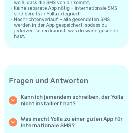
weiß, dass die SMS von dir kommt;
Keine separate App nötig – internationale SMS
sind bereits in Yolla integriert;
Nachrichtenverlauf – alle gesendeten SMS
werden in der App gespeichert, sodass du
jederzeit sehen kannst, was du wann gesendet
hast.
Fragen und Antworten
Kann ich jemandem schreiben, der Yolla
nicht installiert hat?
Ja. Anders als App-zu-App-Messenger
sendet Yolla deine SMS direkt an die
Was macht Yolla zu einer guten App für
Mobilnummer des Empfängers – die andere
internationale SMS?
Person muss nichts installieren und braucht
Yolla kombiniert niedrige Preise, große