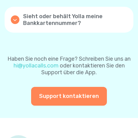
Kontrollkästchen „Automatische Aufladung“
nach erfolgreicher Zahlung zu aktivieren.
Sieht oder behält Yolla meine
Mit dieser Einstellung wird Ihr Yolla-
Bankkartennummer?
Guthaben automatisch aufgeladen, wenn
Yolla speichert keine Bankkartendaten- die
das Guthaben unter $1 beträgt. Wenn Sie die
Karteninformationen sind durch das
Funktion zum automatischen Aufladen über
Zahlungsverarbeitungssystem sicher
die Website aktivieren, ist der
geschützt. Um es Ihnen leichter zu machen,
Standardbetrag $8. Sie können ihn später
können Sie sich für das sichere
ändern.
Haben Sie noch eine Frage? Schreiben Sie uns an
Zahlungssystem entscheiden, um Ihre
hi@yollacalls.com
oder kontaktieren Sie den
Karteninformationen für zukünftige
Sie können die Funktion „automatisch
Support über die App.
Zahlungen zu speichern. Auf diese Weise
aufladen“ jederzeit deaktivieren.
müssen Sie Ihre Karteninformationen bei
einer weiteren Zahlung nicht erneut
eingeben.
Support kontaktieren