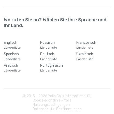
Wo rufen Sie an? Wählen Sie Ihre Sprache und
Ihr Land.
Englisch
Russisch
Französisch
Länderliste
Länderliste
Länderliste
Spanisch
Deutsch
Ukrainisch
Länderliste
Länderliste
Länderliste
Arabisch
Portugiesisch
Länderliste
Länderliste
© 2015 -
2026
Yolla Calls International OÜ
Cookie-Richtlinie - Yolla
Nutzungsbedingungen
Datenschutz-Bestimmungen