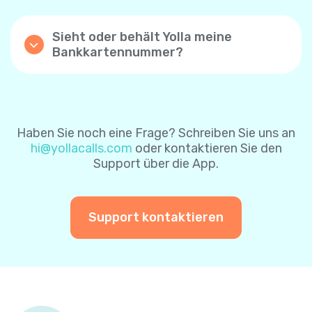
Kontrollkästchen „Automatische Aufladung“
nach erfolgreicher Zahlung zu aktivieren.
Sieht oder behält Yolla meine
Mit dieser Einstellung wird Ihr Yolla-
Bankkartennummer?
Guthaben automatisch aufgeladen, wenn
Yolla speichert keine Bankkartendaten- die
das Guthaben unter $1 beträgt. Wenn Sie die
Karteninformationen sind durch das
Funktion zum automatischen Aufladen über
Zahlungsverarbeitungssystem sicher
die Website aktivieren, ist der
geschützt. Um es Ihnen leichter zu machen,
Standardbetrag $8. Sie können ihn später
können Sie sich für das sichere
ändern.
Haben Sie noch eine Frage? Schreiben Sie uns an
Zahlungssystem entscheiden, um Ihre
hi@yollacalls.com
oder kontaktieren Sie den
Karteninformationen für zukünftige
Sie können die Funktion „automatisch
Support über die App.
Zahlungen zu speichern. Auf diese Weise
aufladen“ jederzeit deaktivieren.
müssen Sie Ihre Karteninformationen bei
einer weiteren Zahlung nicht erneut
eingeben.
Support kontaktieren