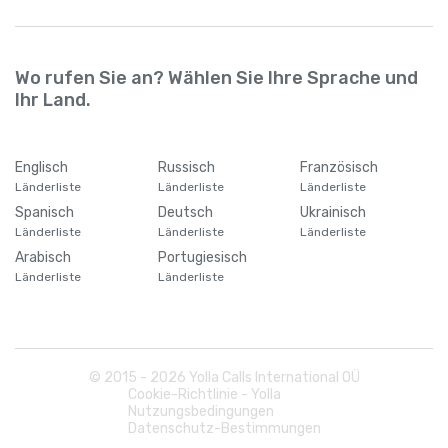
Wo rufen Sie an? Wählen Sie Ihre Sprache und
Ihr Land.
Englisch
Russisch
Französisch
Länderliste
Länderliste
Länderliste
Spanisch
Deutsch
Ukrainisch
Länderliste
Länderliste
Länderliste
Arabisch
Portugiesisch
Länderliste
Länderliste
© 2015 -
2026
Yolla Calls International OÜ
Cookie-Richtlinie - Yolla
Nutzungsbedingungen
Datenschutz-Bestimmungen