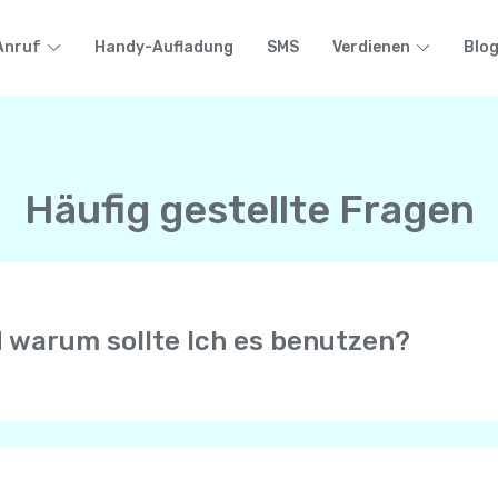
Anruf
Handy-Aufladung
SMS
Verdienen
Blo
Häufig gestellte Fragen
d warum sollte Ich es benutzen?
r erlaubt Anrufe mit HD-Qualität mit anderen Yolla-Benutze
n Telefon ( Mobiltelefon oder Festnetz) auf der ganzen Wel
e Internetverbindung von Ihrem Mobiltelefon, sei es WiFi, 4G
efons.
 erhalten immer Anrufe von Ihrer persönlichen Telefonnumme