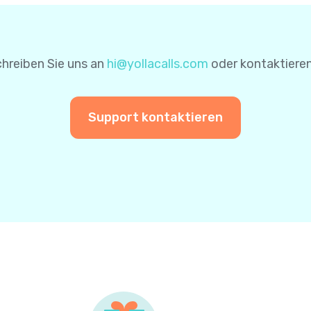
nen für zukünftige Zahlungen zu speichern. Auf diese Wei
einer weiteren Zahlung nicht erneut eingeben.
hreiben Sie uns an
hi@yollacalls.com
oder kontaktieren
Support kontaktieren