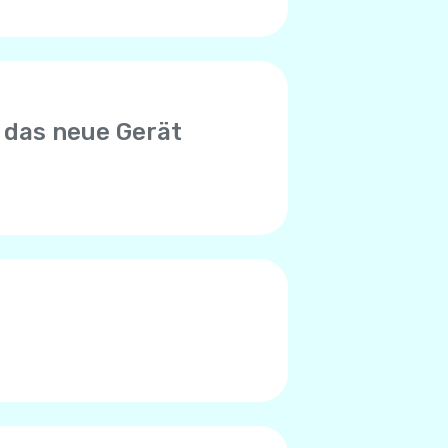
 das neue Gerät
euen Gerät zu verwenden.
n mit der alten SIM-Karte in
nto begrenzt ist. Bitte wenden
en, das Limit erreicht zu
des Telefons verursacht.
en Worte), liegt das Problem