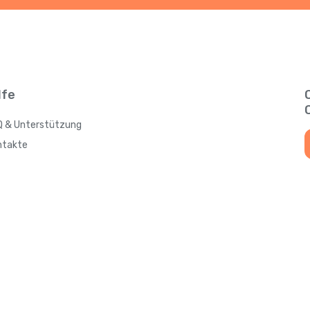
lfe
Q & Unterstützung
ntakte