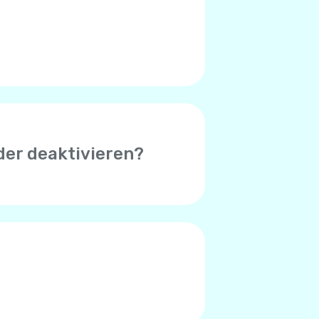
 (Symbol in der oberen rechten
, das bei Ihnen auftritt.
der deaktivieren?
 erfolgreicher Zahlung zu
uthaben unter $1 beträgt.
der Standardbetrag $8. Sie
hlungsverarbeitungssystem
 Zahlungssystem entscheiden,