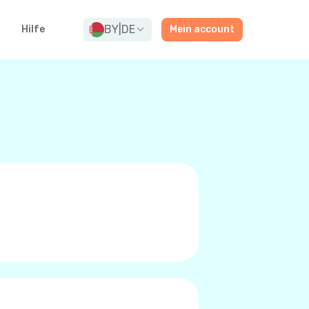
BY
|
DE
g
Hilfe
Mein account
rn oder Premium-Qualitäts
t zu tätigen. Zu niedrigen
/LTE, oder 5G anstatt das
r. Sie wissen das Sie es sind