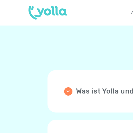
Was ist Yolla un
Yolla ist eine App die di
Anrufe zu einem beliebige
Preisen! Yolla benutzt di
Sprachnetzwerk Ihres Tel
Ihre Familie und Freunde