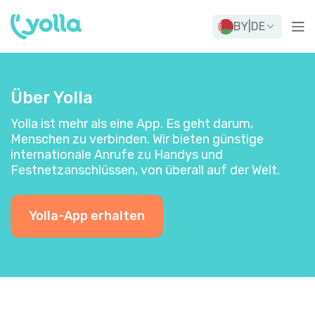
BY
|
DE
Über Yolla
Yolla ist mehr als eine App. Es geht darum,
Menschen zu verbinden. Wir bieten günstige
internationale Anrufe zu Handys und
Festnetzanschlüssen, von überall auf der Welt.
Yolla-App erhalten