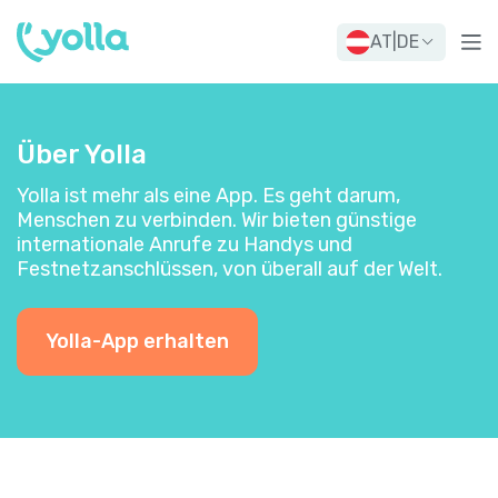
AT
|
DE
Über Yolla
Yolla ist mehr als eine App. Es geht darum,
Menschen zu verbinden. Wir bieten günstige
internationale Anrufe zu Handys und
Festnetzanschlüssen, von überall auf der Welt.
Yolla-App erhalten