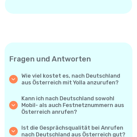
Fragen und Antworten
Wie viel kostet es, nach Deutschland
aus Österreich mit Yolla anzurufen?
Yolla bietet günstige Minutenpreise für
Anrufe nach Deutschland. Prüfen Sie einfach
Kann ich nach Deutschland sowohl
die aktuellen Tarife in der App – keine
Mobil- als auch Festnetznummern aus
versteckten Gebühren, keine
Österreich anrufen?
Überraschungen.
Ja! Mit Yolla können Sie ganz einfach
Mobiltelefone und Festnetzanschlüsse nach
Ist die Gesprächsqualität bei Anrufen
Deutschland anrufen.
nach Deutschland aus Österreich gut?