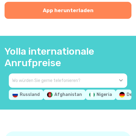
App herunterladen
Yolla internationale
Anrufpreise
Russland
Afghanistan
Nigeria
Deu