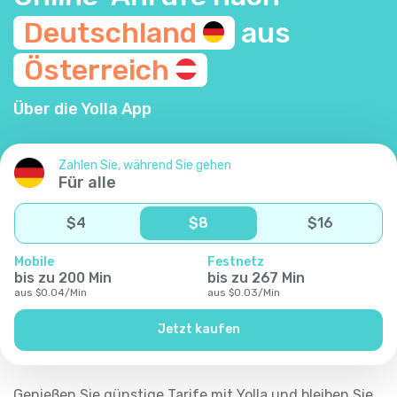
Deutschland
aus
Österreich
Über die Yolla App
Zahlen Sie, während Sie gehen
Für alle
$
4
$
8
$
16
Mobile
Festnetz
bis zu
200
Min
bis zu
267
Min
aus
$
0.04
/
Min
aus
$
0.03
/
Min
Jetzt kaufen
Genießen Sie günstige Tarife mit Yolla und bleiben Sie