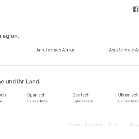
lregion.
n
Anrufe
nach Afrika
Anrufe
in die 
e und Ihr Land.
sch
Spanisch
Deutsch
Ukrainisch
te
Länderliste
Länderliste
Länderliste
Cookie-Richtlinie - Yolla
Nut