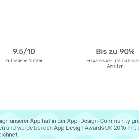
9.5/10
Bis zu 90%
Zufriedene Nutzer
Ersparnis bei internationa
Anrufen
ign unserer App hat in der App-Design-Community gr
n und wurde bei den App Design Awards UK 2015 mit 
ichnet.