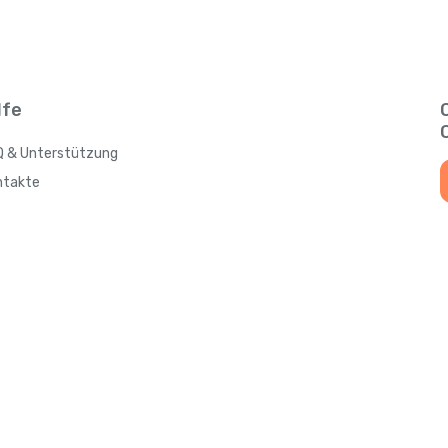
lfe
Q & Unterstützung
ntakte