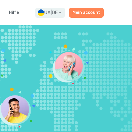
UA
|
DE
Hilfe
Mein account