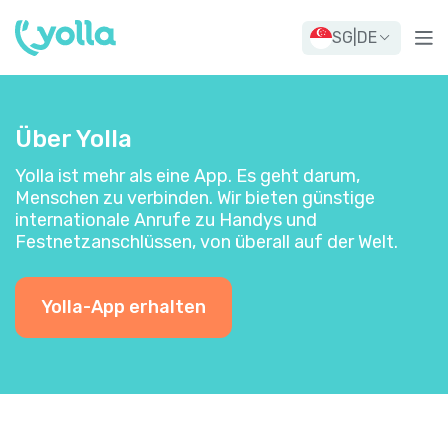
SG
|
DE
Über Yolla
Yolla ist mehr als eine App. Es geht darum,
Menschen zu verbinden. Wir bieten günstige
internationale Anrufe zu Handys und
Festnetzanschlüssen, von überall auf der Welt.
Yolla-App erhalten