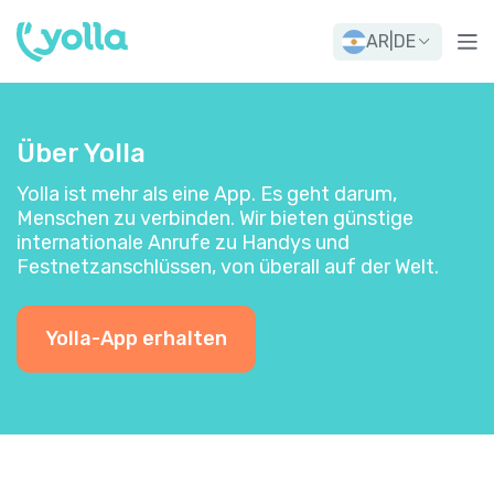
AR
|
DE
Über Yolla
Yolla ist mehr als eine App. Es geht darum,
Menschen zu verbinden. Wir bieten günstige
internationale Anrufe zu Handys und
Festnetzanschlüssen, von überall auf der Welt.
Yolla-App erhalten