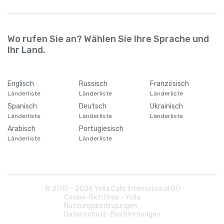
Wo rufen Sie an? Wählen Sie Ihre Sprache und
Ihr Land.
Englisch
Russisch
Französisch
Länderliste
Länderliste
Länderliste
Spanisch
Deutsch
Ukrainisch
Länderliste
Länderliste
Länderliste
Arabisch
Portugiesisch
Länderliste
Länderliste
© 2015 -
2026
Yolla Calls International OÜ
Cookie-Richtlinie - Yolla
Nutzungsbedingungen
Datenschutz-Bestimmungen