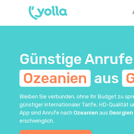
Günstige Anrufe
Ozeanien
aus
G
Bleiben Sie verbunden, ohne Ihr Budget zu spr
günstiger internationaler Tarife, HD-Qualität 
App sind Anrufe nach
Ozeanien
aus
Georgien
erschwinglich.