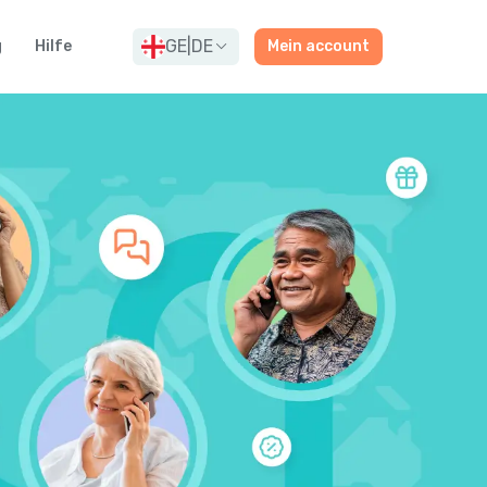
GE
|
DE
g
Hilfe
Mein account