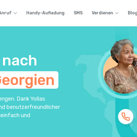
Anruf
Handy-Aufladung
SMS
Verdienen
Blo
 nach
eorgien
engen. Dank Yollas
und benutzerfreundlicher
einfach und