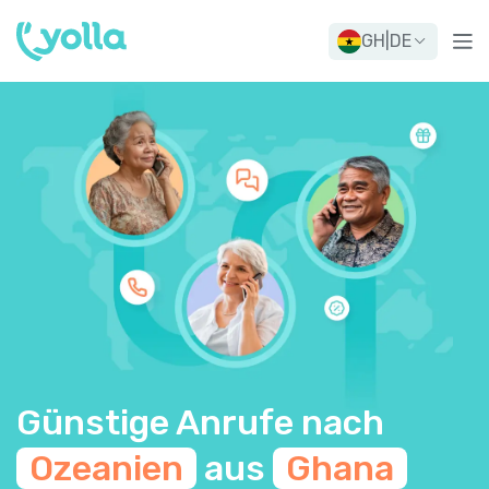
GH
|
DE
Günstige Anrufe nach
Ozeanien
aus
Ghana