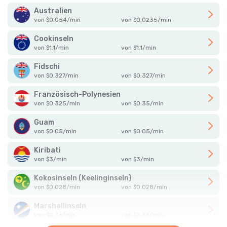
Australien
von
$
0.054
/
min
von
$
0.0235
/
min
Cookinseln
von
$
1.1
/
min
von
$
1.1
/
min
Fidschi
von
$
0.327
/
min
von
$
0.327
/
min
Französisch-Polynesien
von
$
0.325
/
min
von
$
0.35
/
min
Guam
von
$
0.05
/
min
von
$
0.05
/
min
Kiribati
von
$
3
/
min
von
$
3
/
min
Kokosinseln (Keelinginseln)
von
$
0.028
/
min
von
$
0.028
/
min
Marshallinseln
von
$
0.36
/
min
von
$
0.36
/
min