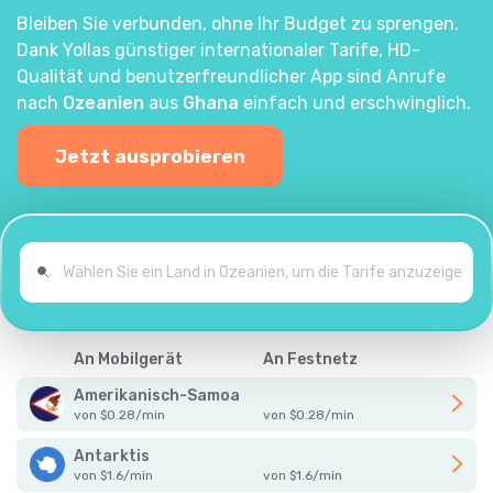
Bleiben Sie verbunden, ohne Ihr Budget zu sprengen.
Dank Yollas günstiger internationaler Tarife, HD-
Qualität und benutzerfreundlicher App sind Anrufe
nach
Ozeanien
aus
Ghana
einfach und erschwinglich.
Jetzt ausprobieren
An Mobilgerät
An Festnetz
Amerikanisch-Samoa
von
$
0.28
/
min
von
$
0.28
/
min
Antarktis
von
$
1.6
/
min
von
$
1.6
/
min