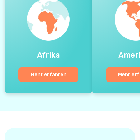
Afrika
Amer
Mehr erfahren
Mehr er