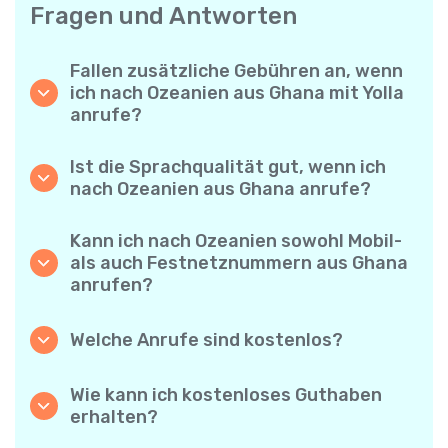
Fragen und Antworten
Fallen zusätzliche Gebühren an, wenn
ich nach Ozeanien aus Ghana mit Yolla
anrufe?
Yolla verwendet ein einfaches
Abrechnungssystem pro Minute – Sie zahlen
Ist die Sprachqualität gut, wenn ich
nur für die Gesprächsdauer. Keine
nach Ozeanien aus Ghana anrufe?
versteckten Kosten, keine verpflichtenden
Ja. Yolla bietet Premium-HD-Audio für alle
Monatsabos oder Einrichtungsgebühren.
Anrufe, sodass es sich anfühlt, als würden
Kann ich nach Ozeanien sowohl Mobil-
Sie mit jemandem aus Ihrer Nachbarschaft
als auch Festnetznummern aus Ghana
sprechen – selbst wenn er am anderen Ende
anrufen?
der Welt ist.
Absolut. Yolla unterstützt alle Telefontypen –
Festnetz, Mobiltelefone und sogar einfache
Welche Anrufe sind kostenlos?
Handys – Sie können also jeden nach
Alle Yolla-zu-Yolla-Anrufe sind völlig
Ozeanien anrufen.
kostenlos, wenn beide Nutzer die App
Wie kann ich kostenloses Guthaben
verwenden und mit dem Internet verbunden
erhalten?
sind. Wählen Sie einfach die Option
Laden Sie Ihre Freunde ein, Yolla
„Kostenloser Anruf“ und telefonieren Sie,