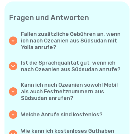
Fragen und Antworten
Fallen zusätzliche Gebühren an, wenn
ich nach Ozeanien aus Südsudan mit
Yolla anrufe?
Yolla verwendet ein einfaches
Abrechnungssystem pro Minute – Sie zahlen
Ist die Sprachqualität gut, wenn ich
nur für die Gesprächsdauer. Keine
nach Ozeanien aus Südsudan anrufe?
versteckten Kosten, keine verpflichtenden
Ja. Yolla bietet Premium-HD-Audio für alle
Monatsabos oder Einrichtungsgebühren.
Anrufe, sodass es sich anfühlt, als würden
Kann ich nach Ozeanien sowohl Mobil-
Sie mit jemandem aus Ihrer Nachbarschaft
als auch Festnetznummern aus
sprechen – selbst wenn er am anderen Ende
Südsudan anrufen?
der Welt ist.
Absolut. Yolla unterstützt alle Telefontypen –
Festnetz, Mobiltelefone und sogar einfache
Welche Anrufe sind kostenlos?
Handys – Sie können also jeden nach
Alle Yolla-zu-Yolla-Anrufe sind völlig
Ozeanien anrufen.
kostenlos, wenn beide Nutzer die App
Wie kann ich kostenloses Guthaben
verwenden und mit dem Internet verbunden