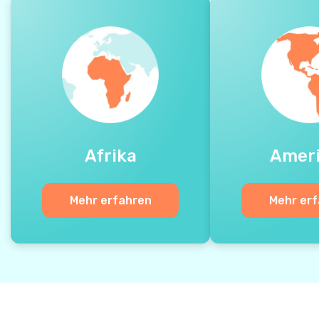
Afrika
Amer
Mehr erfahren
Mehr er