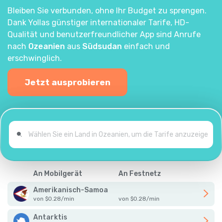
Bleiben Sie verbunden, ohne Ihr Budget zu sprengen.
Dank Yollas günstiger internationaler Tarife, HD-
Qualität und benutzerfreundlicher App sind Anrufe
nach
Ozeanien
aus
Südsudan
einfach und
erschwinglich.
Jetzt ausprobieren
An Mobilgerät
An Festnetz
Amerikanisch-Samoa
von
$
0.28
/
min
von
$
0.28
/
min
Antarktis