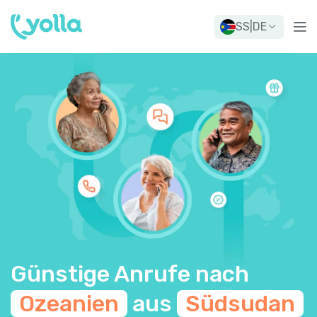
SS
|
DE
Günstige Anrufe nach
Ozeanien
aus
Südsudan