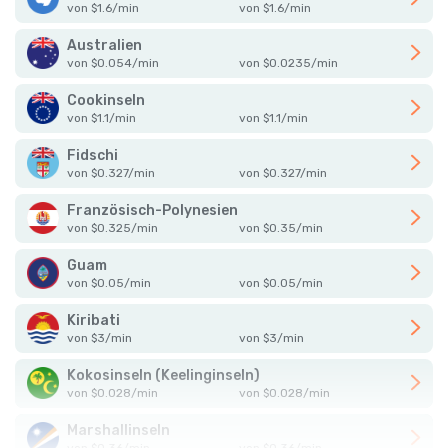
von
$
1.6
/
min
von
$
1.6
/
min
Australien
von
$
0.054
/
min
von
$
0.0235
/
min
Cookinseln
von
$
1.1
/
min
von
$
1.1
/
min
Fidschi
von
$
0.327
/
min
von
$
0.327
/
min
Französisch-Polynesien
von
$
0.325
/
min
von
$
0.35
/
min
Guam
von
$
0.05
/
min
von
$
0.05
/
min
Kiribati
von
$
3
/
min
von
$
3
/
min
Kokosinseln (Keelinginseln)
von
$
0.028
/
min
von
$
0.028
/
min
Marshallinseln
von
$
0.36
/
min
von
$
0.36
/
min