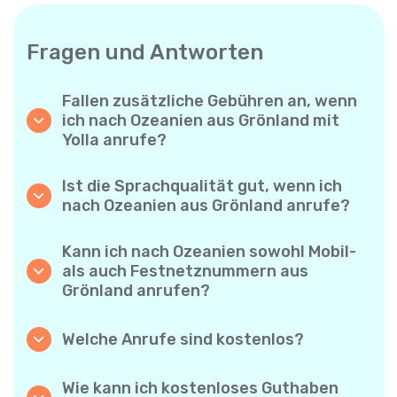
Fragen und Antworten
Fallen zusätzliche Gebühren an, wenn
ich nach Ozeanien aus Grönland mit
Yolla anrufe?
Yolla verwendet ein einfaches
Abrechnungssystem pro Minute – Sie zahlen
Ist die Sprachqualität gut, wenn ich
nur für die Gesprächsdauer. Keine
nach Ozeanien aus Grönland anrufe?
versteckten Kosten, keine verpflichtenden
Ja. Yolla bietet Premium-HD-Audio für alle
Monatsabos oder Einrichtungsgebühren.
Anrufe, sodass es sich anfühlt, als würden
Kann ich nach Ozeanien sowohl Mobil-
Sie mit jemandem aus Ihrer Nachbarschaft
als auch Festnetznummern aus
sprechen – selbst wenn er am anderen Ende
Grönland anrufen?
der Welt ist.
Absolut. Yolla unterstützt alle Telefontypen –
Festnetz, Mobiltelefone und sogar einfache
Welche Anrufe sind kostenlos?
Handys – Sie können also jeden nach
Alle Yolla-zu-Yolla-Anrufe sind völlig
Ozeanien anrufen.
kostenlos, wenn beide Nutzer die App
Wie kann ich kostenloses Guthaben
verwenden und mit dem Internet verbunden