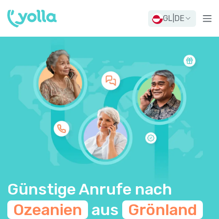
GL
|
DE
Günstige Anrufe nach
Ozeanien
aus
Grönland