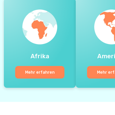
Afrika
Amer
Mehr erfahren
Mehr er