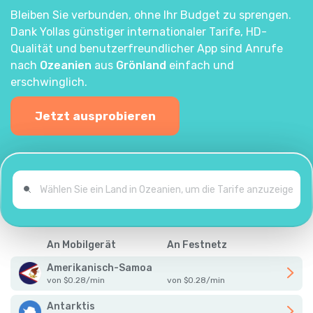
Bleiben Sie verbunden, ohne Ihr Budget zu sprengen.
Dank Yollas günstiger internationaler Tarife, HD-
Qualität und benutzerfreundlicher App sind Anrufe
nach
Ozeanien
aus
Grönland
einfach und
erschwinglich.
Jetzt ausprobieren
An Mobilgerät
An Festnetz
Amerikanisch-Samoa
von
$
0.28
/
min
von
$
0.28
/
min
Antarktis