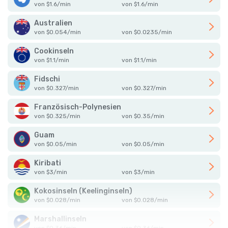
von
$
1.6
/
min
von
$
1.6
/
min
Australien
von
$
0.054
/
min
von
$
0.0235
/
min
Cookinseln
von
$
1.1
/
min
von
$
1.1
/
min
Fidschi
von
$
0.327
/
min
von
$
0.327
/
min
Französisch-Polynesien
von
$
0.325
/
min
von
$
0.35
/
min
Guam
von
$
0.05
/
min
von
$
0.05
/
min
Kiribati
von
$
3
/
min
von
$
3
/
min
Kokosinseln (Keelinginseln)
von
$
0.028
/
min
von
$
0.028
/
min
Marshallinseln
von
$
0.36
/
min
von
$
0.36
/
min