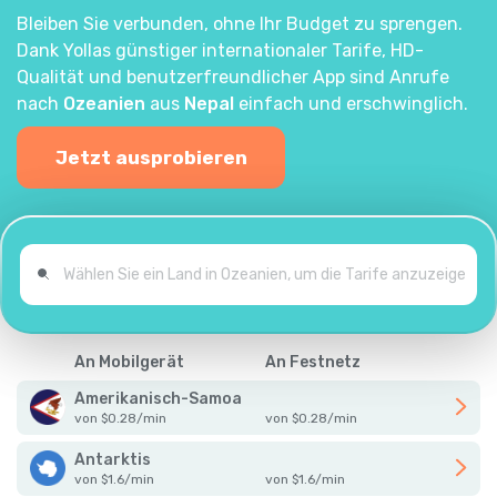
Bleiben Sie verbunden, ohne Ihr Budget zu sprengen.
Dank Yollas günstiger internationaler Tarife, HD-
Qualität und benutzerfreundlicher App sind Anrufe
nach
Ozeanien
aus
Nepal
einfach und erschwinglich.
Jetzt ausprobieren
An Mobilgerät
An Festnetz
Amerikanisch-Samoa
von
$
0.28
/
min
von
$
0.28
/
min
Antarktis
von
$
1.6
/
min
von
$
1.6
/
min