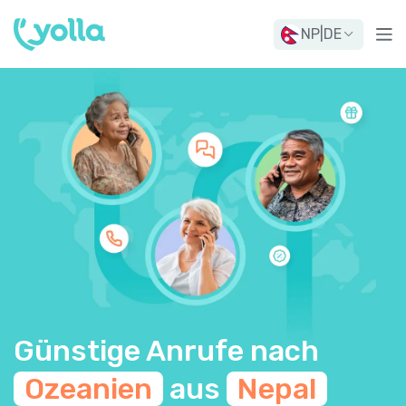
NP
|
DE
Günstige Anrufe nach
Ozeanien
aus
Nepal