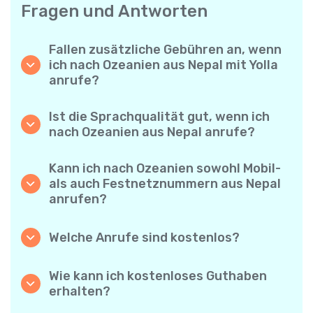
Fragen und Antworten
Fallen zusätzliche Gebühren an, wenn
ich nach Ozeanien aus Nepal mit Yolla
anrufe?
Yolla verwendet ein einfaches
Abrechnungssystem pro Minute – Sie zahlen
Ist die Sprachqualität gut, wenn ich
nur für die Gesprächsdauer. Keine
nach Ozeanien aus Nepal anrufe?
versteckten Kosten, keine verpflichtenden
Ja. Yolla bietet Premium-HD-Audio für alle
Monatsabos oder Einrichtungsgebühren.
Anrufe, sodass es sich anfühlt, als würden
Kann ich nach Ozeanien sowohl Mobil-
Sie mit jemandem aus Ihrer Nachbarschaft
als auch Festnetznummern aus Nepal
sprechen – selbst wenn er am anderen Ende
anrufen?
der Welt ist.
Absolut. Yolla unterstützt alle Telefontypen –
Festnetz, Mobiltelefone und sogar einfache
Welche Anrufe sind kostenlos?
Handys – Sie können also jeden nach
Alle Yolla-zu-Yolla-Anrufe sind völlig
Ozeanien anrufen.
kostenlos, wenn beide Nutzer die App
Wie kann ich kostenloses Guthaben
verwenden und mit dem Internet verbunden
erhalten?
sind. Wählen Sie einfach die Option
Laden Sie Ihre Freunde ein, Yolla
„Kostenloser Anruf“ und telefonieren Sie,