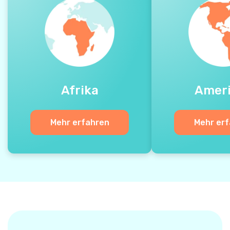
Afrika
Amer
Mehr erfahren
Mehr er