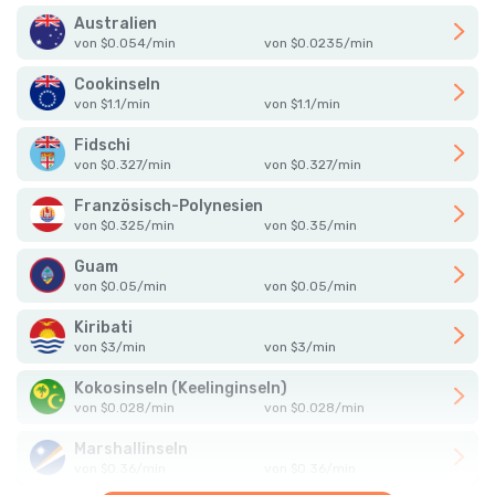
Australien
von
$
0.054
/
min
von
$
0.0235
/
min
Cookinseln
von
$
1.1
/
min
von
$
1.1
/
min
Fidschi
von
$
0.327
/
min
von
$
0.327
/
min
Französisch-Polynesien
von
$
0.325
/
min
von
$
0.35
/
min
Guam
von
$
0.05
/
min
von
$
0.05
/
min
Kiribati
von
$
3
/
min
von
$
3
/
min
Kokosinseln (Keelinginseln)
von
$
0.028
/
min
von
$
0.028
/
min
Marshallinseln
von
$
0.36
/
min
von
$
0.36
/
min