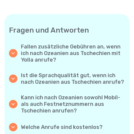
Fragen und Antworten
Fallen zusätzliche Gebühren an, wenn
ich nach Ozeanien aus Tschechien mit
Yolla anrufe?
Yolla verwendet ein einfaches
Abrechnungssystem pro Minute – Sie zahlen
Ist die Sprachqualität gut, wenn ich
nur für die Gesprächsdauer. Keine
nach Ozeanien aus Tschechien anrufe?
versteckten Kosten, keine verpflichtenden
Ja. Yolla bietet Premium-HD-Audio für alle
Monatsabos oder Einrichtungsgebühren.
Anrufe, sodass es sich anfühlt, als würden
Kann ich nach Ozeanien sowohl Mobil-
Sie mit jemandem aus Ihrer Nachbarschaft
als auch Festnetznummern aus
sprechen – selbst wenn er am anderen Ende
Tschechien anrufen?
der Welt ist.
Absolut. Yolla unterstützt alle Telefontypen –
Festnetz, Mobiltelefone und sogar einfache
Welche Anrufe sind kostenlos?
Handys – Sie können also jeden nach