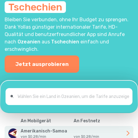
Tschechien
Bleiben Sie verbunden, ohne Ihr Budget zu sprengen.
Dank Yollas günstiger internationaler Tarife, HD-
Qualität und benutzerfreundlicher App sind Anrufe
nach
Ozeanien
aus
Tschechien
einfach und
erschwinglich.
Jetzt ausprobieren
An Mobilgerät
An Festnetz
Amerikanisch-Samoa
von
$
0.28
/
min
von
$
0.28
/
min