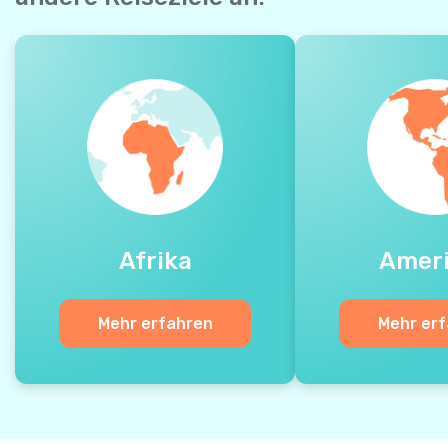
Afrika
Amer
Mehr erfahren
Mehr er