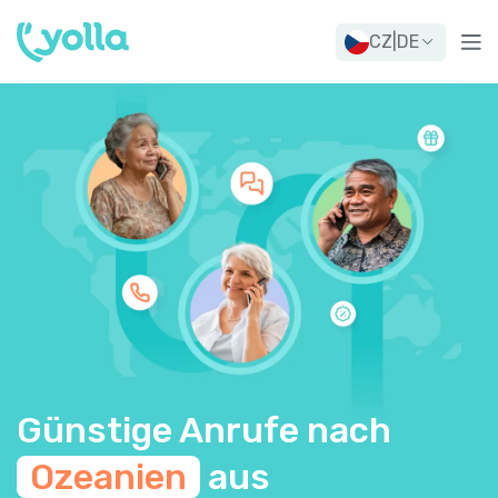
CZ
|
DE
Günstige Anrufe nach
Ozeanien
aus