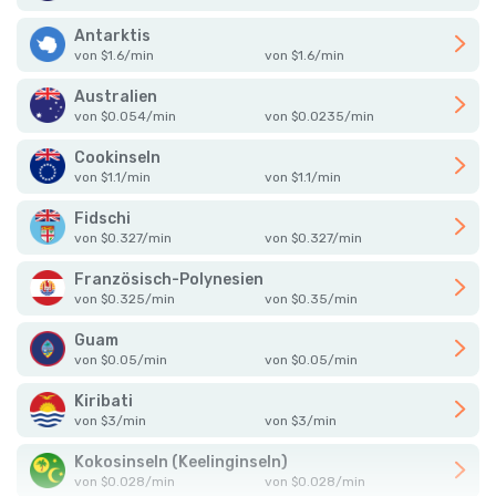
Antarktis
von
$
1.6
/
min
von
$
1.6
/
min
Australien
von
$
0.054
/
min
von
$
0.0235
/
min
Cookinseln
von
$
1.1
/
min
von
$
1.1
/
min
Fidschi
von
$
0.327
/
min
von
$
0.327
/
min
Französisch-Polynesien
von
$
0.325
/
min
von
$
0.35
/
min
Guam
von
$
0.05
/
min
von
$
0.05
/
min
Kiribati
von
$
3
/
min
von
$
3
/
min
Kokosinseln (Keelinginseln)
von
$
0.028
/
min
von
$
0.028
/
min