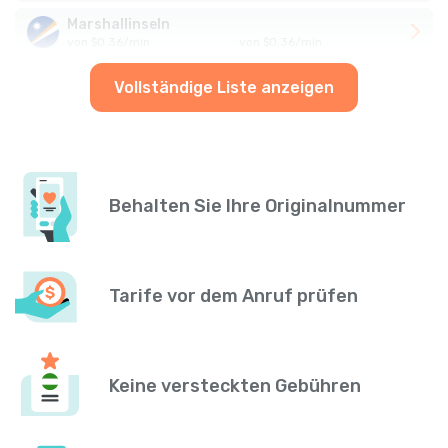
Marshallinseln
von
$
0.36
/
min
von
$
0.36
/
min
Vollständige Liste anzeigen
Behalten Sie Ihre Originalnummer
Tarife vor dem Anruf prüfen
Keine versteckten Gebühren