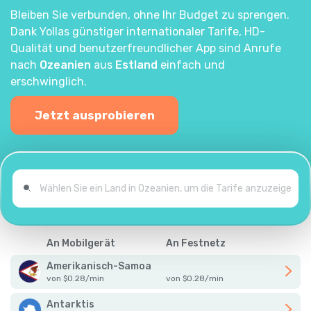
Bleiben Sie verbunden, ohne Ihr Budget zu sprengen.
Dank Yollas günstiger internationaler Tarife, HD-
Qualität und benutzerfreundlicher App sind Anrufe
nach
Ozeanien
aus
Estland
einfach und
erschwinglich.
Jetzt ausprobieren
An Mobilgerät
An Festnetz
Amerikanisch-Samoa
von
$
0.28
/
min
von
$
0.28
/
min
Antarktis