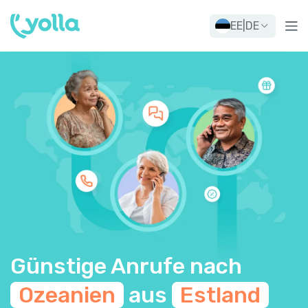
EE
|
DE
Günstige Anrufe nach
Ozeanien
aus
Estland