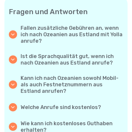
Fragen und Antworten
Fallen zusätzliche Gebühren an, wenn
ich nach Ozeanien aus Estland mit Yolla
anrufe?
Yolla verwendet ein einfaches
Abrechnungssystem pro Minute – Sie zahlen
Ist die Sprachqualität gut, wenn ich
nur für die Gesprächsdauer. Keine
nach Ozeanien aus Estland anrufe?
versteckten Kosten, keine verpflichtenden
Ja. Yolla bietet Premium-HD-Audio für alle
Monatsabos oder Einrichtungsgebühren.
Anrufe, sodass es sich anfühlt, als würden
Kann ich nach Ozeanien sowohl Mobil-
Sie mit jemandem aus Ihrer Nachbarschaft
als auch Festnetznummern aus
sprechen – selbst wenn er am anderen Ende
Estland anrufen?
der Welt ist.
Absolut. Yolla unterstützt alle Telefontypen –
Festnetz, Mobiltelefone und sogar einfache
Welche Anrufe sind kostenlos?
Handys – Sie können also jeden nach
Alle Yolla-zu-Yolla-Anrufe sind völlig
Ozeanien anrufen.
kostenlos, wenn beide Nutzer die App
Wie kann ich kostenloses Guthaben
verwenden und mit dem Internet verbunden
erhalten?
sind. Wählen Sie einfach die Option