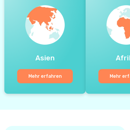
Asien
Afri
Mehr erfahren
Mehr er