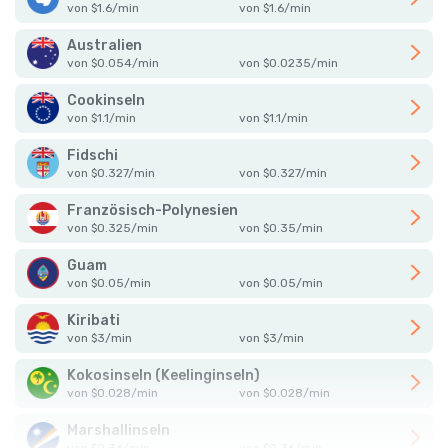
von
$
1.6
/
min
von
$
1.6
/
min
Australien
von
$
0.054
/
min
von
$
0.0235
/
min
Cookinseln
von
$
1.1
/
min
von
$
1.1
/
min
Fidschi
von
$
0.327
/
min
von
$
0.327
/
min
Französisch-Polynesien
von
$
0.325
/
min
von
$
0.35
/
min
Guam
von
$
0.05
/
min
von
$
0.05
/
min
Kiribati
von
$
3
/
min
von
$
3
/
min
Kokosinseln (Keelinginseln)
von
$
0.028
/
min
von
$
0.028
/
min
Marshallinseln
von
$
0.36
/
min
von
$
0.36
/
min