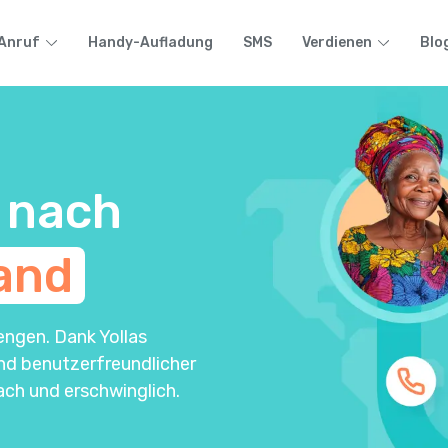
Anruf
Handy-Aufladung
SMS
Verdienen
Blo
 nach
and
engen. Dank Yollas
und benutzerfreundlicher
ach und erschwinglich.