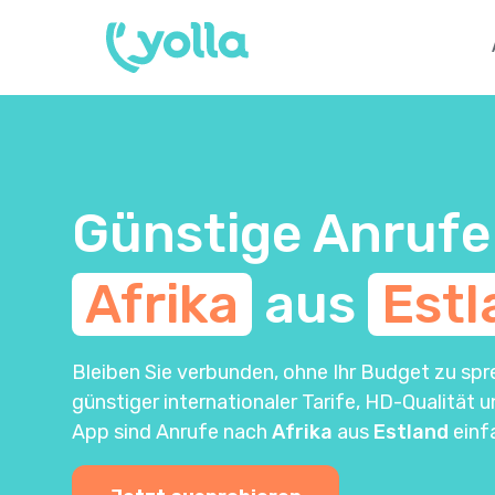
Günstige Anrufe
Afrika
aus
Estl
Bleiben Sie verbunden, ohne Ihr Budget zu spr
günstiger internationaler Tarife, HD-Qualität 
App sind Anrufe nach
Afrika
aus
Estland
einf