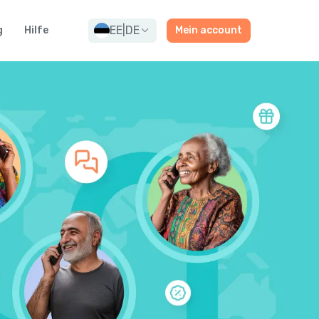
EE
|
DE
g
Hilfe
Mein account