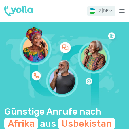
UZ
|
DE
Günstige Anrufe nach
Afrika
aus
Usbekistan