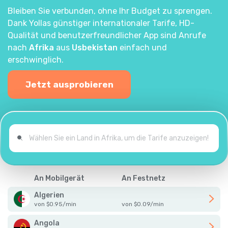
Bleiben Sie verbunden, ohne Ihr Budget zu sprengen.
Dank Yollas günstiger internationaler Tarife, HD-
Qualität und benutzerfreundlicher App sind Anrufe
nach
Afrika
aus
Usbekistan
einfach und
erschwinglich.
Jetzt ausprobieren
An Mobilgerät
An Festnetz
Algerien
von
$
0.95
/
min
von
$
0.09
/
min
Angola