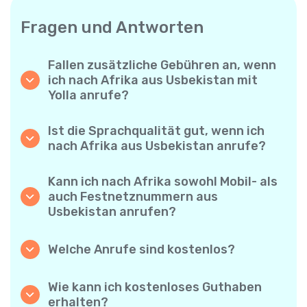
Fragen und Antworten
Fallen zusätzliche Gebühren an, wenn
ich nach Afrika aus Usbekistan mit
Yolla anrufe?
Yolla verwendet ein einfaches
Abrechnungssystem pro Minute – Sie zahlen
Ist die Sprachqualität gut, wenn ich
nur für die Gesprächsdauer. Keine
nach Afrika aus Usbekistan anrufe?
versteckten Kosten, keine verpflichtenden
Ja. Yolla bietet Premium-HD-Audio für alle
Monatsabos oder Einrichtungsgebühren.
Anrufe, sodass es sich anfühlt, als würden
Kann ich nach Afrika sowohl Mobil- als
Sie mit jemandem aus Ihrer Nachbarschaft
auch Festnetznummern aus
sprechen – selbst wenn er am anderen Ende
Usbekistan anrufen?
der Welt ist.
Absolut. Yolla unterstützt alle Telefontypen –
Festnetz, Mobiltelefone und sogar einfache
Welche Anrufe sind kostenlos?
Handys – Sie können also jeden nach Afrika
Alle Yolla-zu-Yolla-Anrufe sind völlig
anrufen.
kostenlos, wenn beide Nutzer die App
Wie kann ich kostenloses Guthaben
verwenden und mit dem Internet verbunden
erhalten?
sind. Wählen Sie einfach die Option