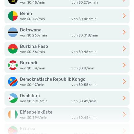
von
$
0.45
/
min
von
$
0.276
/
min
Benin
von
$
0.42
/
min
von
$
0.48
/
min
Botswana
von
$
0.265
/
min
von
$
0.318
/
min
Burkina Faso
von
$
0.36
/
min
von
$
0.45
/
min
Burundi
von
$
0.54
/
min
von
$
0.8
/
min
Demokratische Republik Kongo
von
$
0.47
/
min
von
$
0.55
/
min
Dschibuti
von
$
0.395
/
min
von
$
0.42
/
min
Elfenbeinküste
von
$
0.399
/
min
von
$
0.45
/
min
Eritrea
von
$
0.275
/
min
von
$
0.257
/
min