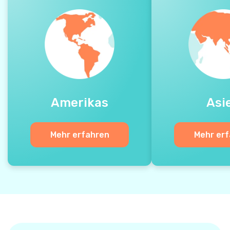
Amerikas
Asi
Mehr erfahren
Mehr er