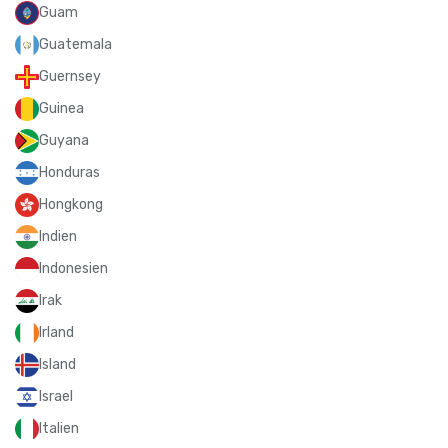
Guam
Guatemala
Guernsey
Guinea
Guyana
Honduras
Hongkong
Indien
Indonesien
Irak
Irland
Island
Israel
Italien