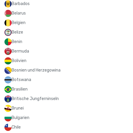
Barbados
Belarus
Belgien
Belize
Benin
Bermuda
Bolivien
Bosnien und Herzegowina
Botswana
Brasilien
Britische Jungferninseln
Brunei
Bulgarien
Chile