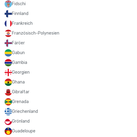
Fidschi
Finnland
Frankreich
Französisch-Polynesien
Färöer
Gabun
Gambia
Georgien
Ghana
Gibraltar
Grenada
Griechenland
Grönland
Guadeloupe