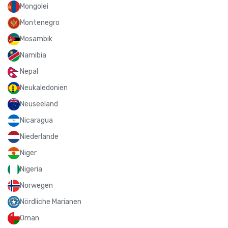
Mongolei
Montenegro
Mosambik
Namibia
Nepal
Neukaledonien
Neuseeland
Nicaragua
Niederlande
Niger
Nigeria
Norwegen
Nördliche Marianen
Oman