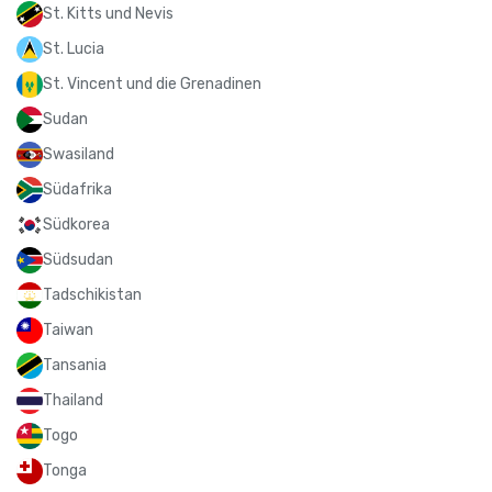
St. Kitts und Nevis
St. Lucia
St. Vincent und die Grenadinen
Sudan
Swasiland
Südafrika
Südkorea
Südsudan
Tadschikistan
Taiwan
Tansania
Thailand
Togo
Tonga