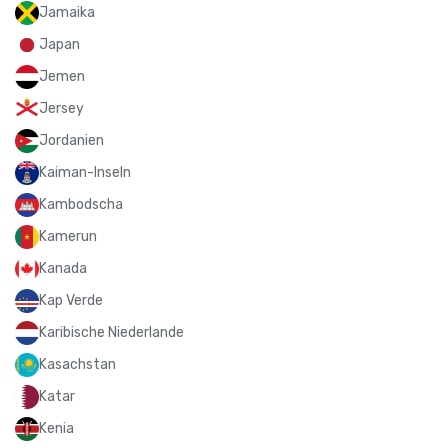
Jamaika
Japan
Jemen
Jersey
Jordanien
Kaiman-Inseln
Kambodscha
Kamerun
Kanada
Kap Verde
Karibische Niederlande
Kasachstan
Katar
Kenia