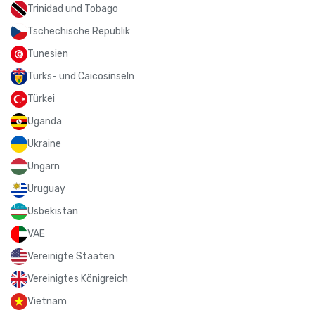
Trinidad und Tobago
Tschechische Republik
Tunesien
Turks- und Caicosinseln
Türkei
Uganda
Ukraine
Ungarn
Uruguay
Usbekistan
VAE
Vereinigte Staaten
Vereinigtes Königreich
Vietnam