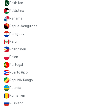
Pakistan
Palästina
Panama
Papua-Neuguinea
Paraguay
Peru
Philippinen
Polen
Portugal
Puerto Rico
Republik Kongo
Ruanda
Rumänien
Russland