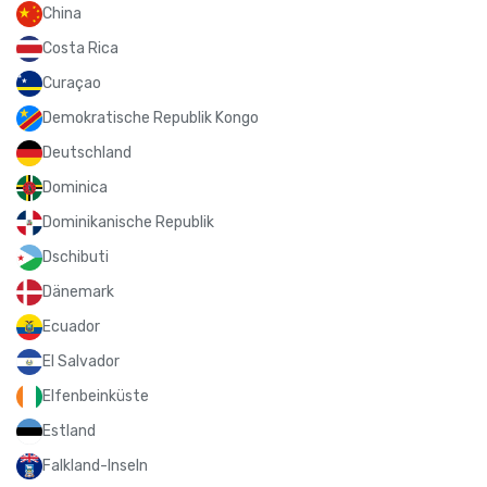
China
Costa Rica
Curaçao
Demokratische Republik Kongo
Deutschland
Dominica
Dominikanische Republik
Dschibuti
Dänemark
Ecuador
El Salvador
Elfenbeinküste
Estland
Falkland-Inseln