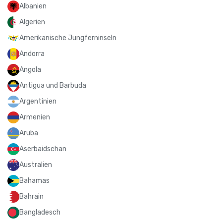
Albanien
Algerien
Amerikanische Jungferninseln
Andorra
Angola
Antigua und Barbuda
Argentinien
Armenien
Aruba
Aserbaidschan
Australien
Bahamas
Bahrain
Bangladesch