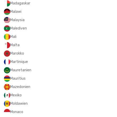
Madagaskar
Malawi
Malaysia
Malediven
Mali
Malta
Marokko
Martinique
Mauretanien
Mauritius
Mazedonien
Mexiko
Moldawien
Monaco