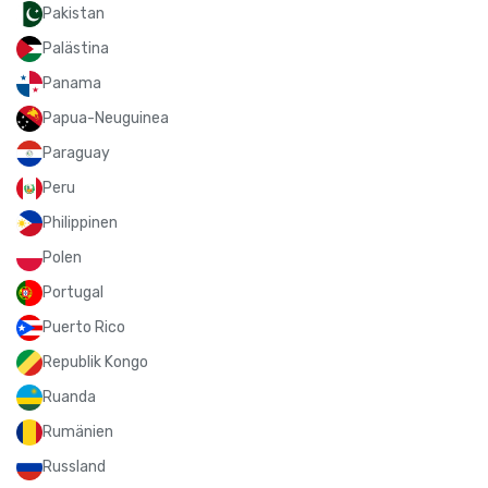
Pakistan
Palästina
Panama
Papua-Neuguinea
Paraguay
Peru
Philippinen
Polen
Portugal
Puerto Rico
Republik Kongo
Ruanda
Rumänien
Russland