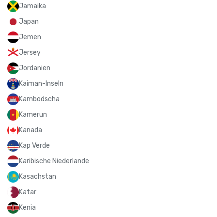
Jamaika
Japan
Jemen
Jersey
Jordanien
Kaiman-Inseln
Kambodscha
Kamerun
Kanada
Kap Verde
Karibische Niederlande
Kasachstan
Katar
Kenia