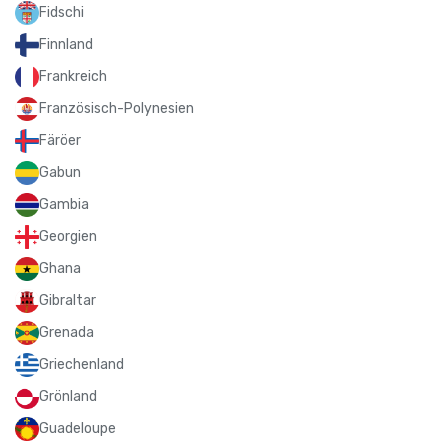
Fidschi
Finnland
Frankreich
Französisch-Polynesien
Färöer
Gabun
Gambia
Georgien
Ghana
Gibraltar
Grenada
Griechenland
Grönland
Guadeloupe