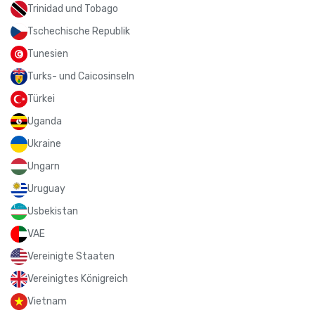
Trinidad und Tobago
Tschechische Republik
Tunesien
Turks- und Caicosinseln
Türkei
Uganda
Ukraine
Ungarn
Uruguay
Usbekistan
VAE
Vereinigte Staaten
Vereinigtes Königreich
Vietnam