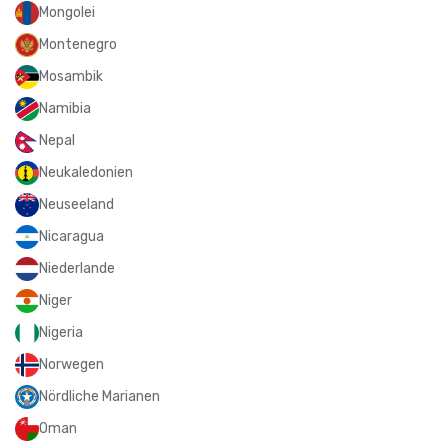
Mongolei
Montenegro
Mosambik
Namibia
Nepal
Neukaledonien
Neuseeland
Nicaragua
Niederlande
Niger
Nigeria
Norwegen
Nördliche Marianen
Oman