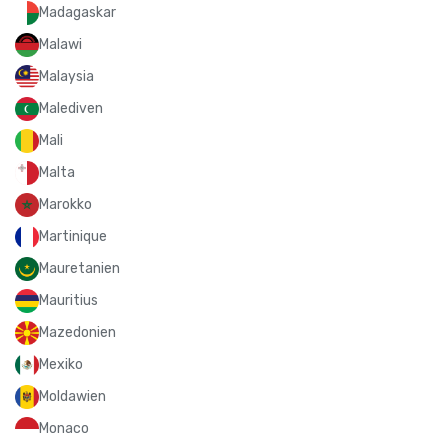
Madagaskar
Malawi
Malaysia
Malediven
Mali
Malta
Marokko
Martinique
Mauretanien
Mauritius
Mazedonien
Mexiko
Moldawien
Monaco