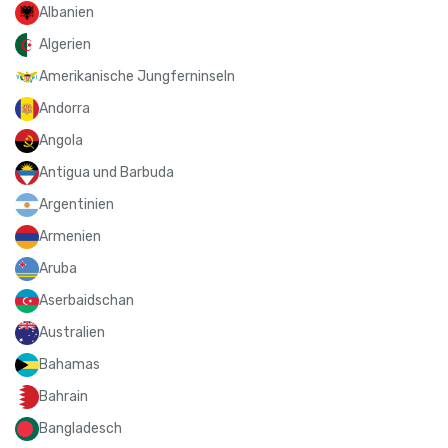
Albanien
Algerien
Amerikanische Jungferninseln
Andorra
Angola
Antigua und Barbuda
Argentinien
Armenien
Aruba
Aserbaidschan
Australien
Bahamas
Bahrain
Bangladesch