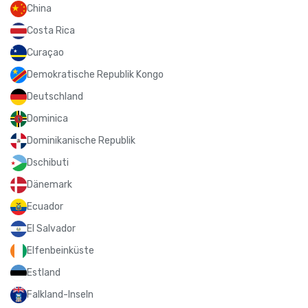
China
Costa Rica
Curaçao
Demokratische Republik Kongo
Deutschland
Dominica
Dominikanische Republik
Dschibuti
Dänemark
Ecuador
El Salvador
Elfenbeinküste
Estland
Falkland-Inseln