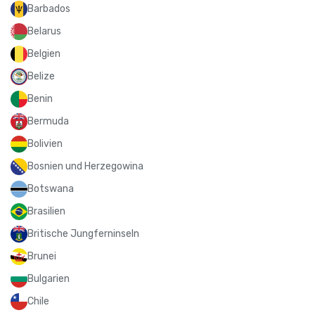
Barbados
Belarus
Belgien
Belize
Benin
Bermuda
Bolivien
Bosnien und Herzegowina
Botswana
Brasilien
Britische Jungferninseln
Brunei
Bulgarien
Chile