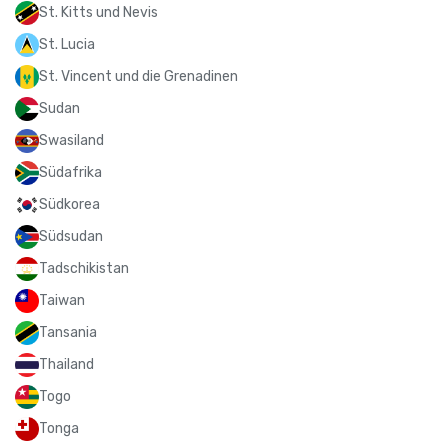
St. Kitts und Nevis
St. Lucia
St. Vincent und die Grenadinen
Sudan
Swasiland
Südafrika
Südkorea
Südsudan
Tadschikistan
Taiwan
Tansania
Thailand
Togo
Tonga