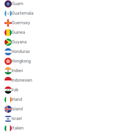
Guam
Guatemala
Guernsey
Guinea
Guyana
Honduras
Hongkong
Indien
Indonesien
Irak
Irland
Island
Israel
Italien