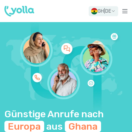
GH
|
DE
Günstige Anrufe nach
Europa
aus
Ghana