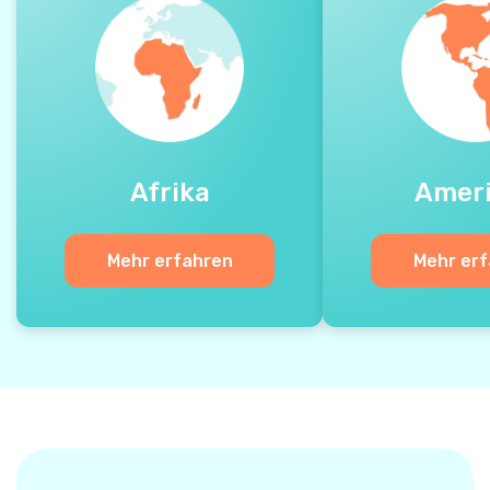
Afrika
Amer
Mehr erfahren
Mehr er