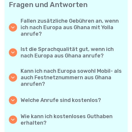
Fragen und Antworten
Fallen zusätzliche Gebühren an, wenn
ich nach Europa aus Ghana mit Yolla
anrufe?
Yolla verwendet ein einfaches
Abrechnungssystem pro Minute – Sie zahlen
Ist die Sprachqualität gut, wenn ich
nur für die Gesprächsdauer. Keine
nach Europa aus Ghana anrufe?
versteckten Kosten, keine verpflichtenden
Ja. Yolla bietet Premium-HD-Audio für alle
Monatsabos oder Einrichtungsgebühren.
Anrufe, sodass es sich anfühlt, als würden
Kann ich nach Europa sowohl Mobil- als
Sie mit jemandem aus Ihrer Nachbarschaft
auch Festnetznummern aus Ghana
sprechen – selbst wenn er am anderen Ende
anrufen?
der Welt ist.
Absolut. Yolla unterstützt alle Telefontypen –
Festnetz, Mobiltelefone und sogar einfache
Welche Anrufe sind kostenlos?
Handys – Sie können also jeden nach Europa
Alle Yolla-zu-Yolla-Anrufe sind völlig
anrufen.
kostenlos, wenn beide Nutzer die App
Wie kann ich kostenloses Guthaben
verwenden und mit dem Internet verbunden
erhalten?
sind. Wählen Sie einfach die Option
Laden Sie Ihre Freunde ein, Yolla
„Kostenloser Anruf“ und telefonieren Sie,