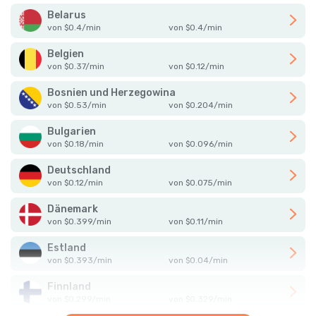
Belarus
von
$
0.4
/
min
von
$
0.4
/
min
Belgien
von
$
0.37
/
min
von
$
0.12
/
min
Bosnien und Herzegowina
von
$
0.53
/
min
von
$
0.204
/
min
Bulgarien
von
$
0.18
/
min
von
$
0.096
/
min
Deutschland
von
$
0.12
/
min
von
$
0.075
/
min
Dänemark
von
$
0.399
/
min
von
$
0.11
/
min
Estland
von
$
0.393
/
min
von
$
0.04
/
min
Finnland
von
$
0.299
/
min
von
$
0.329
/
min