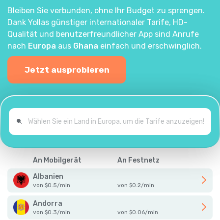
Bleiben Sie verbunden, ohne Ihr Budget zu sprengen.
Dank Yollas günstiger internationaler Tarife, HD-
Qualität und benutzerfreundlicher App sind Anrufe
nach
Europa
aus
Ghana
einfach und erschwinglich.
Jetzt ausprobieren
An Mobilgerät
An Festnetz
Albanien
von
$
0.5
/
min
von
$
0.2
/
min
Andorra
von
$
0.3
/
min
von
$
0.06
/
min