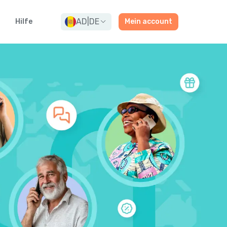
AD
|
DE
Hilfe
Mein account