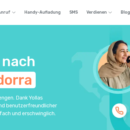
Anruf
Handy-Aufladung
SMS
Verdienen
Blog
 nach
dorra
engen. Dank Yollas
und benutzerfreundlicher
fach und erschwinglich.