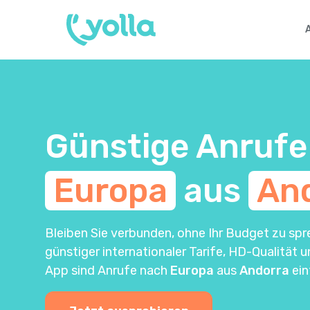
Günstige Anrufe
Europa
aus
An
Bleiben Sie verbunden, ohne Ihr Budget zu spr
günstiger internationaler Tarife, HD-Qualität 
App sind Anrufe nach
Europa
aus
Andorra
ein