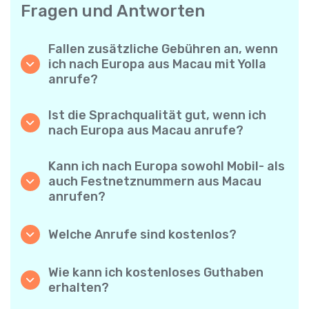
Fragen und Antworten
Fallen zusätzliche Gebühren an, wenn
ich nach Europa aus Macau mit Yolla
anrufe?
Yolla verwendet ein einfaches
Abrechnungssystem pro Minute – Sie zahlen
Ist die Sprachqualität gut, wenn ich
nur für die Gesprächsdauer. Keine
nach Europa aus Macau anrufe?
versteckten Kosten, keine verpflichtenden
Ja. Yolla bietet Premium-HD-Audio für alle
Monatsabos oder Einrichtungsgebühren.
Anrufe, sodass es sich anfühlt, als würden
Kann ich nach Europa sowohl Mobil- als
Sie mit jemandem aus Ihrer Nachbarschaft
auch Festnetznummern aus Macau
sprechen – selbst wenn er am anderen Ende
anrufen?
der Welt ist.
Absolut. Yolla unterstützt alle Telefontypen –
Festnetz, Mobiltelefone und sogar einfache
Welche Anrufe sind kostenlos?
Handys – Sie können also jeden nach Europa
Alle Yolla-zu-Yolla-Anrufe sind völlig
anrufen.
kostenlos, wenn beide Nutzer die App
Wie kann ich kostenloses Guthaben
verwenden und mit dem Internet verbunden
erhalten?
sind. Wählen Sie einfach die Option
Laden Sie Ihre Freunde ein, Yolla
„Kostenloser Anruf“ und telefonieren Sie,