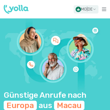
MO
|
DE
Günstige Anrufe nach
Europa
aus
Macau