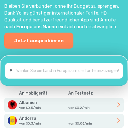
Bleiben Sie verbunden, ohne Ihr Budget zu sprengen.
Dank Yollas günstiger internationaler Tarife, HD-
Qualität und benutzerfreundlicher App sind Anrufe
nach
Europa
aus
Macau
einfach und erschwinglich.
Jetzt ausprobieren
An Mobilgerät
An Festnetz
Albanien
von
$
0.5
/
min
von
$
0.2
/
min
Andorra
von
$
0.3
/
min
von
$
0.06
/
min