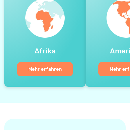
Afrika
Amer
Mehr erfahren
Mehr er