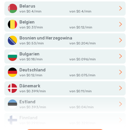
Belarus
von
$
0.4
/
min
von
$
0.4
/
min
Belgien
von
$
0.37
/
min
von
$
0.12
/
min
Bosnien und Herzegowina
von
$
0.53
/
min
von
$
0.204
/
min
Bulgarien
von
$
0.18
/
min
von
$
0.096
/
min
Deutschland
von
$
0.12
/
min
von
$
0.075
/
min
Dänemark
von
$
0.399
/
min
von
$
0.11
/
min
Estland
von
$
0.393
/
min
von
$
0.04
/
min
Finnland
von
$
0.299
/
min
von
$
0.329
/
min