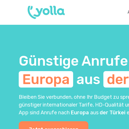
Günstige Anrufe
Europa
aus
der
Bleiben Sie verbunden, ohne Ihr Budget zu spr
günstiger internationaler Tarife, HD-Qualität 
App sind Anrufe nach
Europa
aus
der Türkei
e