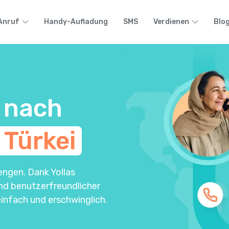
Anruf
Handy-Aufladung
SMS
Verdienen
Blo
 nach
 Türkei
engen. Dank Yollas
und benutzerfreundlicher
infach und erschwinglich.