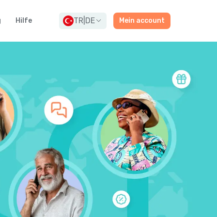
TR
|
DE
g
Hilfe
Mein account