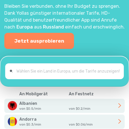
Bleiben Sie verbunden, ohne Ihr Budget zu sprengen.
Dank Yollas günstiger internationaler Tarife, HD-
Qualität und benutzerfreundlicher App sind Anrufe
nach
Europa
aus
Russland
einfach und erschwinglich.
Jetzt ausprobieren
An Mobilgerät
An Festnetz
Albanien
von
$
0.5
/
min
von
$
0.2
/
min
Andorra
von
$
0.3
/
min
von
$
0.06
/
min