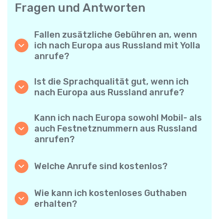
Fragen und Antworten
Fallen zusätzliche Gebühren an, wenn
ich nach Europa aus Russland mit Yolla
anrufe?
Yolla verwendet ein einfaches
Abrechnungssystem pro Minute – Sie zahlen
Ist die Sprachqualität gut, wenn ich
nur für die Gesprächsdauer. Keine
nach Europa aus Russland anrufe?
versteckten Kosten, keine verpflichtenden
Ja. Yolla bietet Premium-HD-Audio für alle
Monatsabos oder Einrichtungsgebühren.
Anrufe, sodass es sich anfühlt, als würden
Kann ich nach Europa sowohl Mobil- als
Sie mit jemandem aus Ihrer Nachbarschaft
auch Festnetznummern aus Russland
sprechen – selbst wenn er am anderen Ende
anrufen?
der Welt ist.
Absolut. Yolla unterstützt alle Telefontypen –
Festnetz, Mobiltelefone und sogar einfache
Welche Anrufe sind kostenlos?
Handys – Sie können also jeden nach Europa
Alle Yolla-zu-Yolla-Anrufe sind völlig
anrufen.
kostenlos, wenn beide Nutzer die App
Wie kann ich kostenloses Guthaben
verwenden und mit dem Internet verbunden
erhalten?
sind. Wählen Sie einfach die Option
Laden Sie Ihre Freunde ein, Yolla
„Kostenloser Anruf“ und telefonieren Sie,