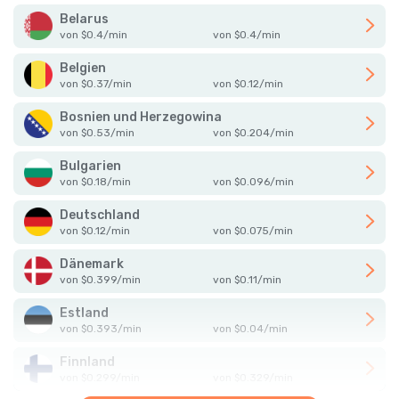
Belarus
von
$
0.4
/
min
von
$
0.4
/
min
Belgien
von
$
0.37
/
min
von
$
0.12
/
min
Bosnien und Herzegowina
von
$
0.53
/
min
von
$
0.204
/
min
Bulgarien
von
$
0.18
/
min
von
$
0.096
/
min
Deutschland
von
$
0.12
/
min
von
$
0.075
/
min
Dänemark
von
$
0.399
/
min
von
$
0.11
/
min
Estland
von
$
0.393
/
min
von
$
0.04
/
min
Finnland
von
$
0.299
/
min
von
$
0.329
/
min