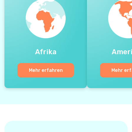
Afrika
Amer
Mehr erfahren
Mehr er