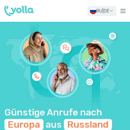
RU
|
DE
Günstige Anrufe nach
Europa
aus
Russland