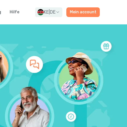
KE
|
DE
g
Hilfe
Mein account