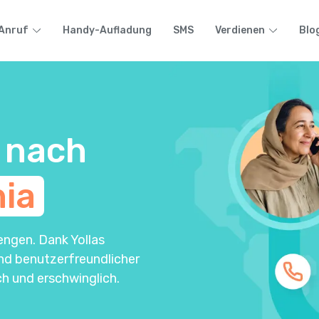
Anruf
Handy-Aufladung
SMS
Verdienen
Blo
 nach
ia
engen. Dank Yollas
und benutzerfreundlicher
h und erschwinglich.