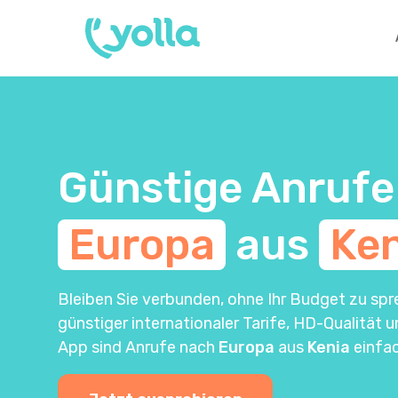
Günstige Anrufe
Europa
aus
Ken
Bleiben Sie verbunden, ohne Ihr Budget zu spr
günstiger internationaler Tarife, HD-Qualität 
App sind Anrufe nach
Europa
aus
Kenia
einfac