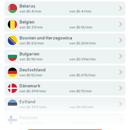
Belarus
von
$
0.4
/
min
von
$
0.4
/
min
Belgien
von
$
0.37
/
min
von
$
0.12
/
min
Bosnien und Herzegowina
von
$
0.53
/
min
von
$
0.204
/
min
Bulgarien
von
$
0.18
/
min
von
$
0.096
/
min
Deutschland
von
$
0.12
/
min
von
$
0.075
/
min
Dänemark
von
$
0.399
/
min
von
$
0.11
/
min
Estland
von
$
0.393
/
min
von
$
0.04
/
min
Finnland
von
$
0.299
/
min
von
$
0.329
/
min