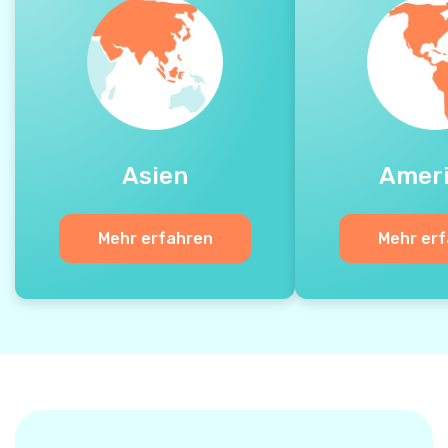
Asien
Amer
Mehr erfahren
Mehr er