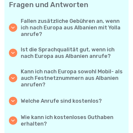
Fragen und Antworten
Fallen zusätzliche Gebühren an, wenn
ich nach Europa aus Albanien mit Yolla
anrufe?
Yolla verwendet ein einfaches
Abrechnungssystem pro Minute – Sie zahlen
Ist die Sprachqualität gut, wenn ich
nur für die Gesprächsdauer. Keine
nach Europa aus Albanien anrufe?
versteckten Kosten, keine verpflichtenden
Ja. Yolla bietet Premium-HD-Audio für alle
Monatsabos oder Einrichtungsgebühren.
Anrufe, sodass es sich anfühlt, als würden
Kann ich nach Europa sowohl Mobil- als
Sie mit jemandem aus Ihrer Nachbarschaft
auch Festnetznummern aus Albanien
sprechen – selbst wenn er am anderen Ende
anrufen?
der Welt ist.
Absolut. Yolla unterstützt alle Telefontypen –
Festnetz, Mobiltelefone und sogar einfache
Welche Anrufe sind kostenlos?
Handys – Sie können also jeden nach Europa
Alle Yolla-zu-Yolla-Anrufe sind völlig
anrufen.
kostenlos, wenn beide Nutzer die App
Wie kann ich kostenloses Guthaben
verwenden und mit dem Internet verbunden
erhalten?
sind. Wählen Sie einfach die Option
Laden Sie Ihre Freunde ein, Yolla
„Kostenloser Anruf“ und telefonieren Sie,