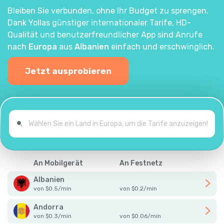
Bleiben Sie verbunden, ohne Ihr Budget zu sprengen.
Dank Yollas günstiger internationaler Tarife, HD-
Qualität und benutzerfreundlicher App sind Anrufe
nach
Europa
aus
Albanien
einfach und erschwinglich.
Jetzt ausprobieren
An Mobilgerät
An Festnetz
Albanien
von
$
0.5
/
min
von
$
0.2
/
min
Andorra
von
$
0.3
/
min
von
$
0.06
/
min