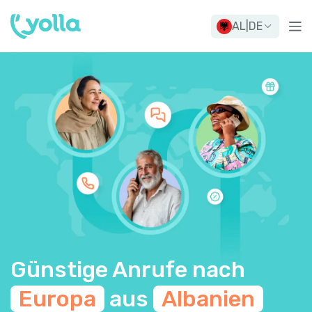
AL
|
DE
Günstige Anrufe nach
Europa
aus
Albanien