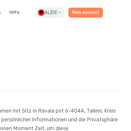
AL
|
DE
g
Hilfe
Mein account
hmen mit Sitz in Rävala pst 6-404A, Tallinn, Kreis
it persönlicher Informationen und die Privatsphäre
 einen Moment Zeit, um diese