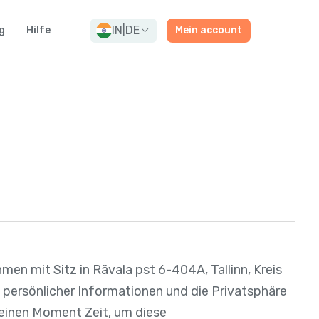
IN
|
DE
g
Hilfe
Mein account
hmen mit Sitz in Rävala pst 6-404A, Tallinn, Kreis
it persönlicher Informationen und die Privatsphäre
 einen Moment Zeit, um diese