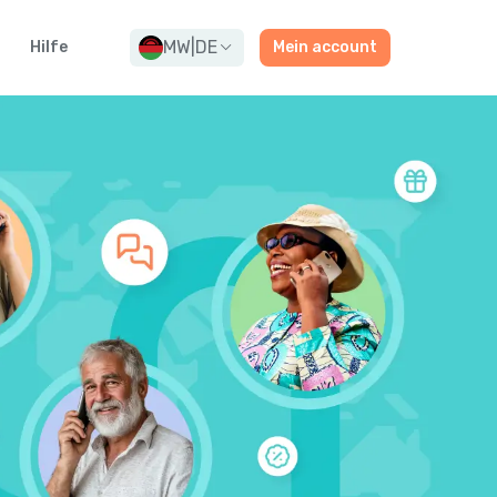
MW
|
DE
Hilfe
Mein account