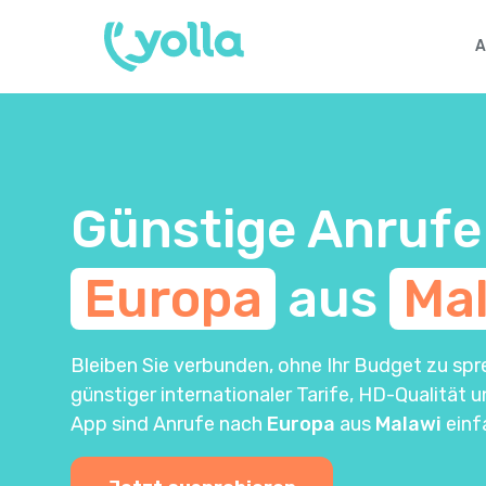
A
Günstige Anrufe
Europa
aus
Ma
Bleiben Sie verbunden, ohne Ihr Budget zu spr
günstiger internationaler Tarife, HD-Qualität 
App sind Anrufe nach
Europa
aus
Malawi
einf