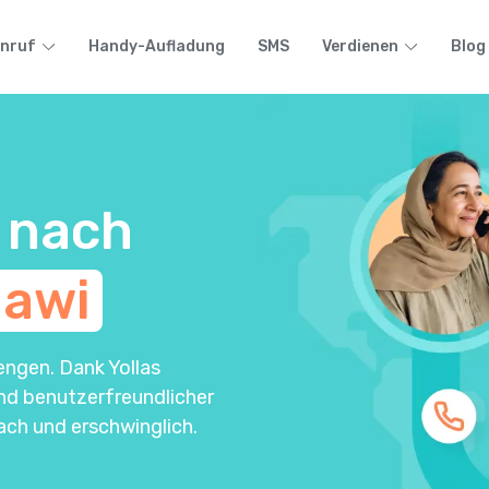
nruf
Handy-Aufladung
SMS
Verdienen
Blog
 nach
lawi
engen. Dank Yollas
und benutzerfreundlicher
ach und erschwinglich.