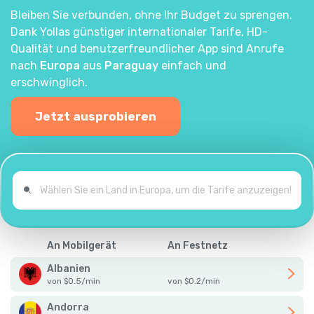
Bleiben Sie verbunden, ohne Ihr Budget zu sprengen.
Dank Yollas günstiger internationaler Tarife, HD-
Qualität und benutzerfreundlicher App sind Anrufe
nach
Europa
aus
Paraguay
einfach und
erschwinglich.
Jetzt ausprobieren
An Mobilgerät
An Festnetz
Albanien
von
$
0.5
/
min
von
$
0.2
/
min
Andorra