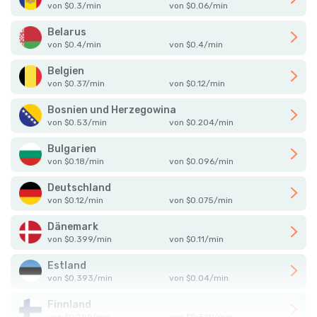
von
$
0.3
/
min
von
$
0.06
/
min
Belarus
von
$
0.4
/
min
von
$
0.4
/
min
Belgien
von
$
0.37
/
min
von
$
0.12
/
min
Bosnien und Herzegowina
von
$
0.53
/
min
von
$
0.204
/
min
Bulgarien
von
$
0.18
/
min
von
$
0.096
/
min
Deutschland
von
$
0.12
/
min
von
$
0.075
/
min
Dänemark
von
$
0.399
/
min
von
$
0.11
/
min
Estland
von
$
0.393
/
min
von
$
0.04
/
min
Finnland
von
$
0.299
/
min
von
$
0.329
/
min