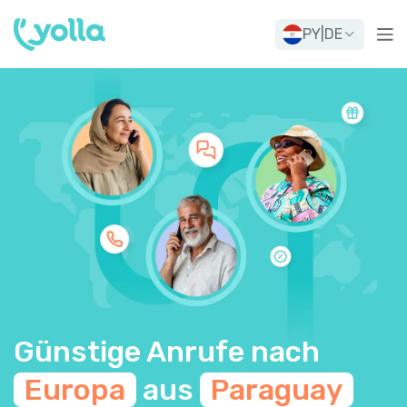
PY
|
DE
Günstige Anrufe nach
Europa
aus
Paraguay