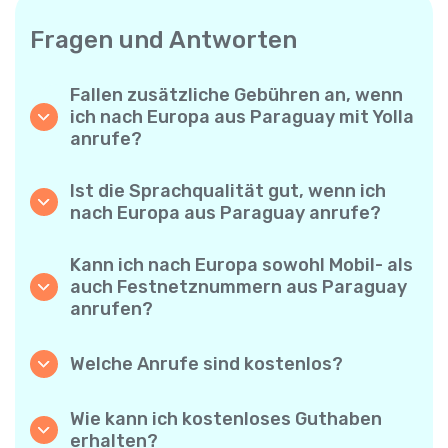
Fragen und Antworten
Fallen zusätzliche Gebühren an, wenn
ich nach Europa aus Paraguay mit Yolla
anrufe?
Yolla verwendet ein einfaches
Abrechnungssystem pro Minute – Sie zahlen
Ist die Sprachqualität gut, wenn ich
nur für die Gesprächsdauer. Keine
nach Europa aus Paraguay anrufe?
versteckten Kosten, keine verpflichtenden
Ja. Yolla bietet Premium-HD-Audio für alle
Monatsabos oder Einrichtungsgebühren.
Anrufe, sodass es sich anfühlt, als würden
Kann ich nach Europa sowohl Mobil- als
Sie mit jemandem aus Ihrer Nachbarschaft
auch Festnetznummern aus Paraguay
sprechen – selbst wenn er am anderen Ende
anrufen?
der Welt ist.
Absolut. Yolla unterstützt alle Telefontypen –
Festnetz, Mobiltelefone und sogar einfache
Welche Anrufe sind kostenlos?
Handys – Sie können also jeden nach Europa
Alle Yolla-zu-Yolla-Anrufe sind völlig
anrufen.
kostenlos, wenn beide Nutzer die App
Wie kann ich kostenloses Guthaben
verwenden und mit dem Internet verbunden
erhalten?
sind. Wählen Sie einfach die Option