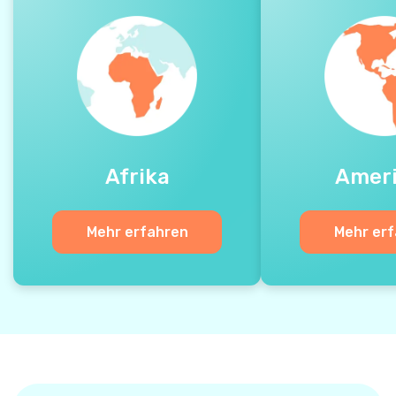
Afrika
Amer
Mehr erfahren
Mehr er