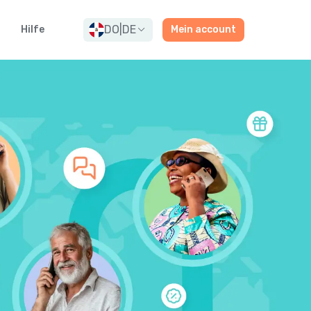
DO
|
DE
Hilfe
Mein account