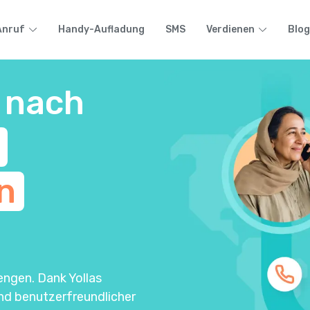
Anruf
Handy-Aufladung
SMS
Verdienen
Blog
 nach
n
engen. Dank Yollas
und benutzerfreundlicher