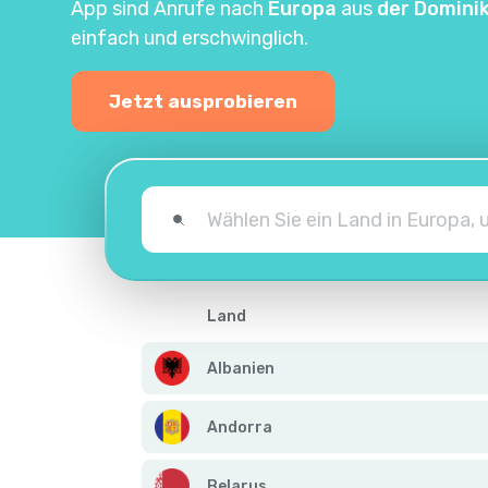
App sind Anrufe nach
Europa
aus
der Domini
einfach und erschwinglich.
Jetzt ausprobieren
Land
Albanien
Andorra
Belarus