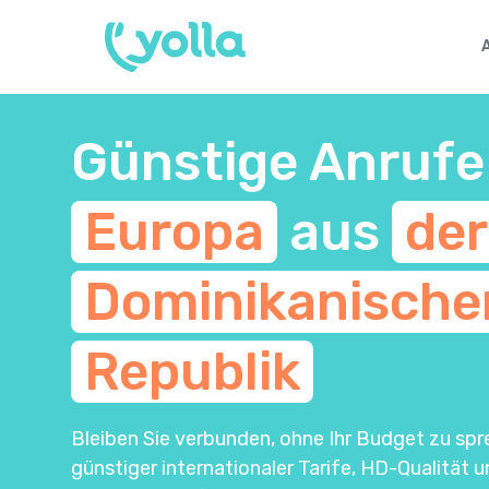
Günstige Anrufe
Europa
aus
der
Dominikanische
Republik
Bleiben Sie verbunden, ohne Ihr Budget zu spr
günstiger internationaler Tarife, HD-Qualität 