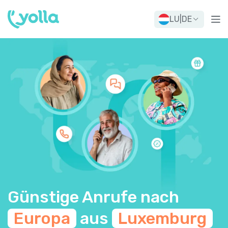
LU
|
DE
Günstige Anrufe nach
Europa
aus
Luxemburg