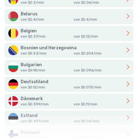
von
$
0.3
/
min
von
$
0.06
/
min
Belarus
von
$
0.4
/
min
von
$
0.4
/
min
Belgien
von
$
0.37
/
min
von
$
0.12
/
min
Bosnien und Herzegowina
von
$
0.53
/
min
von
$
0.204
/
min
Bulgarien
von
$
0.18
/
min
von
$
0.096
/
min
Deutschland
von
$
0.12
/
min
von
$
0.075
/
min
Dänemark
von
$
0.399
/
min
von
$
0.11
/
min
Estland
von
$
0.393
/
min
von
$
0.04
/
min
Finnland
von
$
0.299
/
min
von
$
0.329
/
min