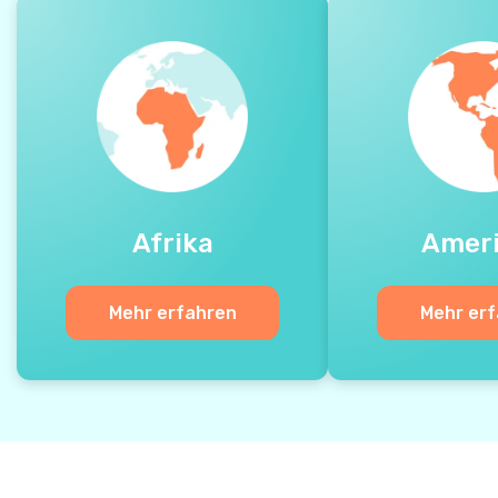
Afrika
Amer
Mehr erfahren
Mehr er