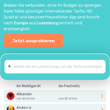
Bleiben Sie verbunden, ohne Ihr Budget zu sprengen.
Dank Yollas günstiger internationaler Tarife, HD-
Qualität und benutzerfreundlicher App sind Anrufe
nach
Europa
aus
Luxemburg
einfach und
erschwinglich.
Jetzt ausprobieren
An Mobilgerät
An Festnetz
Albanien
von
$
0.5
/
min
von
$
0.2
/
min
Andorra