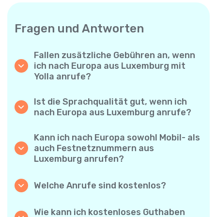
Fragen und Antworten
Fallen zusätzliche Gebühren an, wenn
ich nach Europa aus Luxemburg mit
Yolla anrufe?
Yolla verwendet ein einfaches
Abrechnungssystem pro Minute – Sie zahlen
Ist die Sprachqualität gut, wenn ich
nur für die Gesprächsdauer. Keine
nach Europa aus Luxemburg anrufe?
versteckten Kosten, keine verpflichtenden
Ja. Yolla bietet Premium-HD-Audio für alle
Monatsabos oder Einrichtungsgebühren.
Anrufe, sodass es sich anfühlt, als würden
Kann ich nach Europa sowohl Mobil- als
Sie mit jemandem aus Ihrer Nachbarschaft
auch Festnetznummern aus
sprechen – selbst wenn er am anderen Ende
Luxemburg anrufen?
der Welt ist.
Absolut. Yolla unterstützt alle Telefontypen –
Festnetz, Mobiltelefone und sogar einfache
Welche Anrufe sind kostenlos?
Handys – Sie können also jeden nach Europa
Alle Yolla-zu-Yolla-Anrufe sind völlig
anrufen.
kostenlos, wenn beide Nutzer die App
Wie kann ich kostenloses Guthaben
verwenden und mit dem Internet verbunden