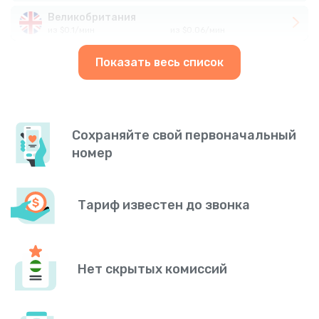
Великобритания
из
$
0.1
/
мин
из
$
0.06
/
мин
Показать весь список
Сохраняйте свой первоначальный
номер
Тариф известен до звонка
Нет скрытых комиссий