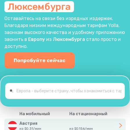
Люксембурга
Оставайтесь на связи без изрядных издержек.
Благодаря низким международным тарифам Yolla,
звонкам высокого качества и удобному приложению
звонить в
Европу
из
Люксембурга
стало просто и
доступно.
Попробуйте сейчас
На мобильный
На стационарный
Австрия
из
$
0.31
/
мин
из
$
0.156
/
мин