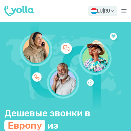
LU
|
RU
Дешевые звонки в
Европу
из