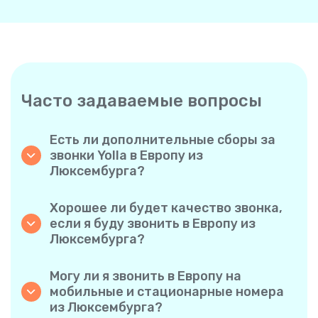
Часто задаваемые вопросы
Есть ли дополнительные сборы за
звонки Yolla в Европу из
Люксембурга?
Yolla использует простую систему
поминутной оплаты, поэтому вы платите
Хорошее ли будет качество звонка,
только за время разговора. Никаких
если я буду звонить в Европу из
скрытых комиссий, обязательных
Люксембурга?
ежемесячных подписок или платы за
Да. Yolla обеспечивает звук высокой
соединение.
четкости для всех звонков, благодаря чему
Могу ли я звонить в Европу на
у вас будет ощущение, что вы
мобильные и стационарные номера
разговариваете с человеком в одном
из Люксембурга?
городе, даже если он находится на другом