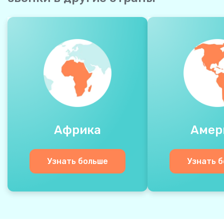
Африка
Амер
Узнать больше
Узнать 