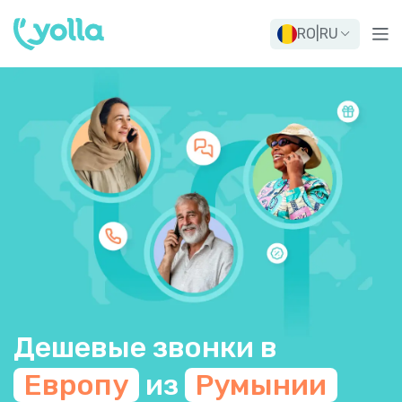
RO
|
RU
Дешевые звонки в
Европу
из
Румынии