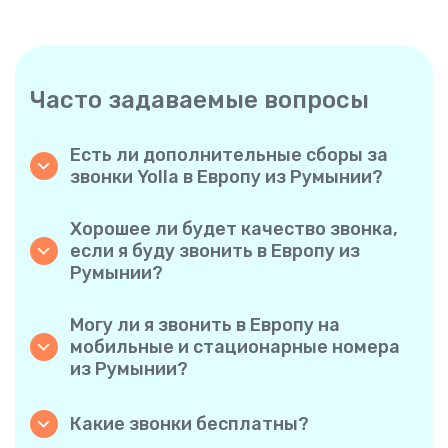
Часто задаваемые вопросы
Есть ли дополнительные сборы за
звонки Yolla в Европу из Румынии?
Yolla использует простую систему
поминутной оплаты, поэтому вы платите
Хорошее ли будет качество звонка,
только за время разговора. Никаких
если я буду звонить в Европу из
скрытых комиссий, обязательных
Румынии?
ежемесячных подписок или платы за
Да. Yolla обеспечивает звук высокой
соединение.
четкости для всех звонков, благодаря чему
Могу ли я звонить в Европу на
у вас будет ощущение, что вы
мобильные и стационарные номера
разговариваете с человеком в одном
из Румынии?
городе, даже если он находится на другом
Без проблем. Yolla поддерживает все типы
конце света.
телефонов — стационарные, мобильные и
Какие звонки бесплатны?
даже многофункциональные, поэтому вы
Все звонки с Yolla на Yolla абсолютно