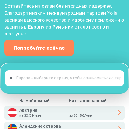
Оставайтесь на связи без изрядных издержек.
Благодаря низким международным тарифам Yolla,
звонкам высокого качества и удобному приложению
звонить в
Европу
из
Румынии
стало просто и
доступно.
Попробуйте сейчас
На мобильный
На стационарный
Австрия
из
$
0.31
/
мин
из
$
0.156
/
мин
Аландские острова