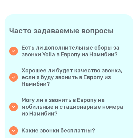
Часто задаваемые вопросы
Есть ли дополнительные сборы за
звонки Yolla в Европу из Намибии?
Yolla использует простую систему
поминутной оплаты, поэтому вы платите
Хорошее ли будет качество звонка,
только за время разговора. Никаких
если я буду звонить в Европу из
скрытых комиссий, обязательных
Намибии?
ежемесячных подписок или платы за
Да. Yolla обеспечивает звук высокой
соединение.
четкости для всех звонков, благодаря чему
Могу ли я звонить в Европу на
у вас будет ощущение, что вы
мобильные и стационарные номера
разговариваете с человеком в одном
из Намибии?
городе, даже если он находится на другом
Без проблем. Yolla поддерживает все типы
конце света.
телефонов — стационарные, мобильные и
Какие звонки бесплатны?
даже многофункциональные, поэтому вы
Все звонки с Yolla на Yolla абсолютно