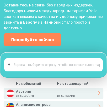
Оставайтесь на связи без изрядных издержек.
Благодаря низким международным тарифам Yolla,
звонкам высокого качества и удобному приложению
звонить в
Европу
из
Намибии
стало просто и
доступно.
Попробуйте сейчас
На мобильный
На стационарный
Австрия
из
$
0.31
/
мин
из
$
0.156
/
мин
Аландские острова