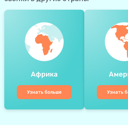
Африка
Амер
Узнать больше
Узнать 