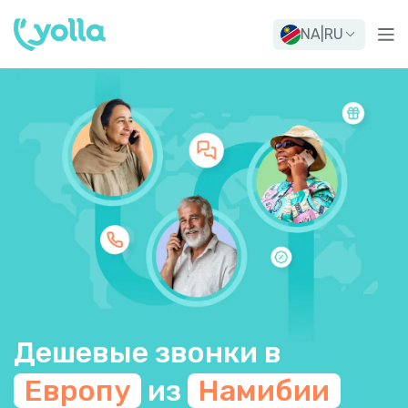
NA
|
RU
Дешевые звонки в
Европу
из
Намибии