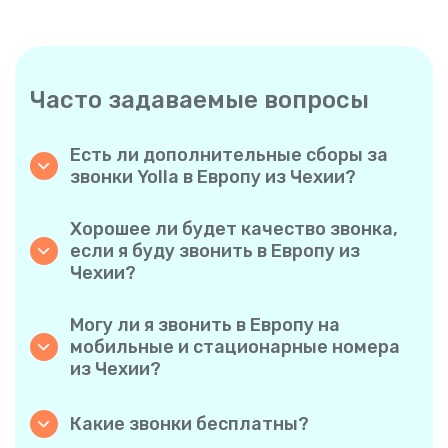
Часто задаваемые вопросы
Есть ли дополнительные сборы за
звонки Yolla в Европу из Чехии?
Yolla использует простую систему
поминутной оплаты, поэтому вы платите
Хорошее ли будет качество звонка,
только за время разговора. Никаких
если я буду звонить в Европу из
скрытых комиссий, обязательных
Чехии?
ежемесячных подписок или платы за
Да. Yolla обеспечивает звук высокой
соединение.
четкости для всех звонков, благодаря чему
Могу ли я звонить в Европу на
у вас будет ощущение, что вы
мобильные и стационарные номера
разговариваете с человеком в одном
из Чехии?
городе, даже если он находится на другом
Без проблем. Yolla поддерживает все типы
конце света.
телефонов — стационарные, мобильные и
Какие звонки бесплатны?
даже многофункциональные, поэтому вы
Все звонки с Yolla на Yolla абсолютно