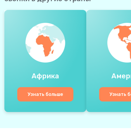
Африка
Амер
Узнать больше
Узнать 