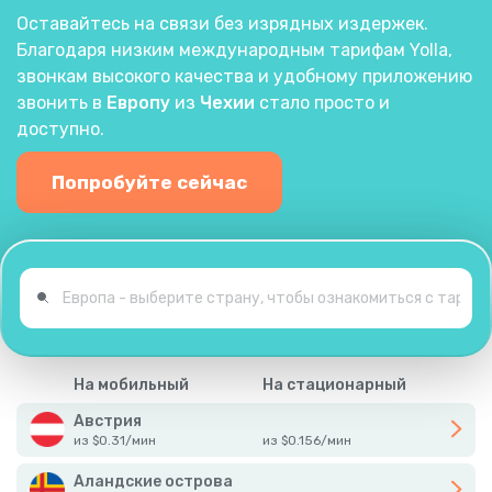
Оставайтесь на связи без изрядных издержек.
Благодаря низким международным тарифам Yolla,
звонкам высокого качества и удобному приложению
звонить в
Европу
из
Чехии
стало просто и
доступно.
Попробуйте сейчас
На мобильный
На стационарный
Австрия
из
$
0.31
/
мин
из
$
0.156
/
мин
Аландские острова