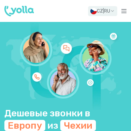
CZ
|
RU
Дешевые звонки в
Европу
из
Чехии