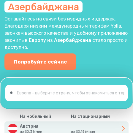
Азербайджана
Оставайтесь на связи без изрядных издержек.
Благодаря низким международным тарифам Yolla,
звонкам высокого качества и удобному приложению
звонить в
Европу
из
Азербайджана
стало просто и
доступно.
Попробуйте сейчас
На мобильный
На стационарный
Австрия
из
$
0.31
/
мин
из
$
0.156
/
мин