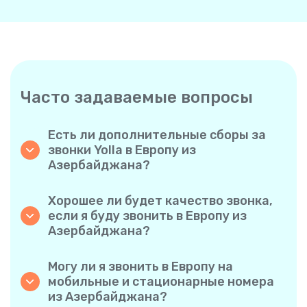
Часто задаваемые вопросы
Есть ли дополнительные сборы за
звонки Yolla в Европу из
Азербайджана?
Yolla использует простую систему
поминутной оплаты, поэтому вы платите
Хорошее ли будет качество звонка,
только за время разговора. Никаких
если я буду звонить в Европу из
скрытых комиссий, обязательных
Азербайджана?
ежемесячных подписок или платы за
Да. Yolla обеспечивает звук высокой
соединение.
четкости для всех звонков, благодаря чему
Могу ли я звонить в Европу на
у вас будет ощущение, что вы
мобильные и стационарные номера
разговариваете с человеком в одном
из Азербайджана?
городе, даже если он находится на другом