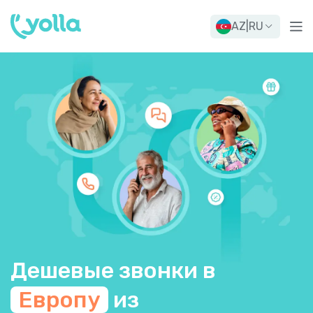
AZ
|
RU
Дешевые звонки в
Европу
из