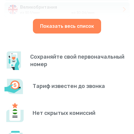
Великобритания
из
$
0.1
/
мин
из
$
0.06
/
мин
Показать весь список
Сохраняйте свой первоначальный
номер
Тариф известен до звонка
Нет скрытых комиссий