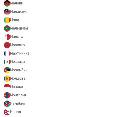
Малави
Малайзия
Мали
Мальдивы
Мальта
Марокко
Мартиника
Мексика
Мозамбик
Молдова
Монако
Монголия
Намибия
Непал