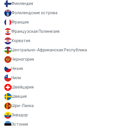
Финляндия
Фолклендские острова
Франция
Французская Полинезия
Хорватия
Центрально-Африканская Республика
Черногория
Чехия
Чили
Швейцария
Швеция
Шри-Ланка
Эквадор
Эстония