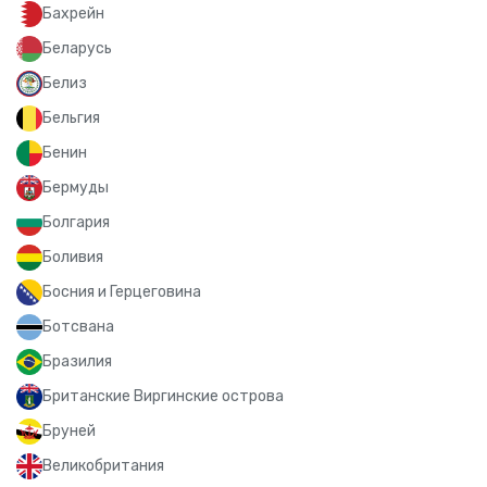
Бахрейн
Беларусь
Белиз
Бельгия
Бенин
Бермуды
Болгария
Боливия
Босния и Герцеговина
Ботсвана
Бразилия
Британские Виргинские острова
Бруней
Великобритания