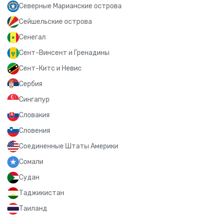
Северные Марианские острова
Сейшельские острова
Сенегал
Сент-Винсент и Гренадины
Сент-Китс и Невис
Сербия
Сингапур
Словакия
Словения
Соединенные Штаты Америки
Сомали
Судан
Таджикистан
Таиланд