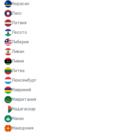
Кюрасао
Лаос
Латвия
Лесото
Либерия
Ливан
Ливия
Литва
Люксембург
Маврикий
Мавритания
Мадагаскар
Макао
Македония