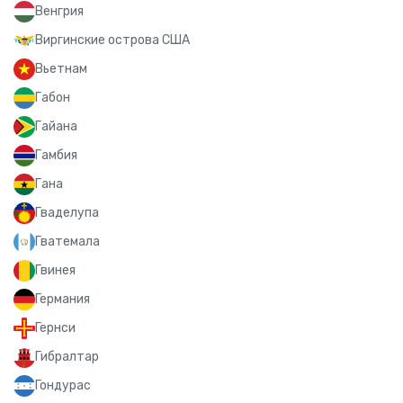
Венгрия
Виргинские острова США
Вьетнам
Габон
Гайана
Гамбия
Гана
Гваделупа
Гватемала
Гвинея
Германия
Гернси
Гибралтар
Гондурас