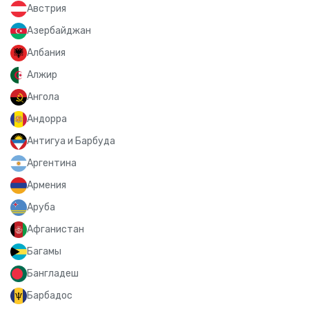
Австрия
Азербайджан
Албания
Алжир
Ангола
Андорра
Антигуа и Барбуда
Аргентина
Армения
Аруба
Афганистан
Багамы
Бангладеш
Барбадос