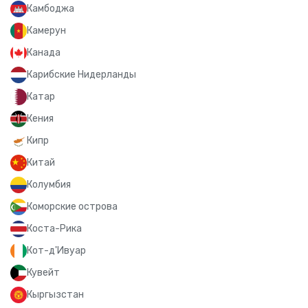
Камбоджа
Камерун
Канада
Карибские Нидерланды
Катар
Кения
Кипр
Китай
Колумбия
Коморские острова
Коста-Рика
Кот-д'Ивуар
Кувейт
Кыргызстан