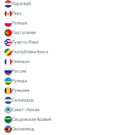
Парагвай
Перу
Польша
Португалия
Пуэрто-Рико
Республика Конго
Реюньон
Россия
Руанда
Румыния
Сальвадор
Санкт-Люсия
Саудовская Аравия
Свазиленд