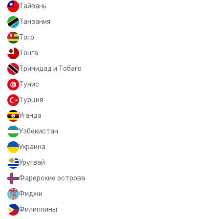
Тайвань
Танзания
Того
Тонга
Тринидад и Тобаго
Тунис
Турция
Уганда
Узбекистан
Украина
Уругвай
Фарерские острова
Фиджи
Филиппины