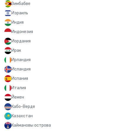
Зимбабве
Израиль
Индия
Индонезия
Иордания
Ирак
Ирландия
Исландия
Испания
Италия
Йемен
Кабо-Верде
Казахстан
Каймановы острова