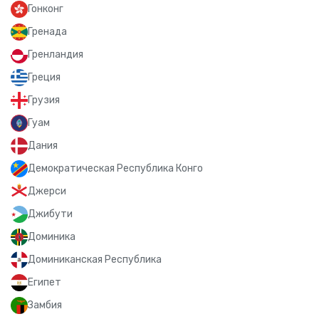
Гонконг
Гренада
Гренландия
Греция
Грузия
Гуам
Дания
Демократическая Республика Конго
Джерси
Джибути
Доминика
Доминиканская Республика
Египет
Замбия