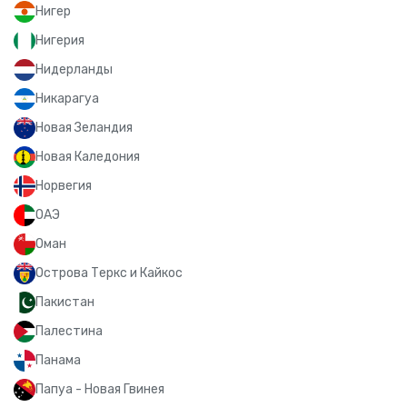
Нигер
Нигерия
Нидерланды
Никарагуа
Новая Зеландия
Новая Каледония
Норвегия
ОАЭ
Оман
Острова Теркс и Кайкос
Пакистан
Палестина
Панама
Папуа - Новая Гвинея