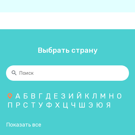
Выбрать страну
А
Б
В
Г
Д
Е
З
И
Й
К
Л
М
Н
О
П
Р
С
Т
У
Ф
Х
Ц
Ч
Ш
Э
Ю
Я
Показать все