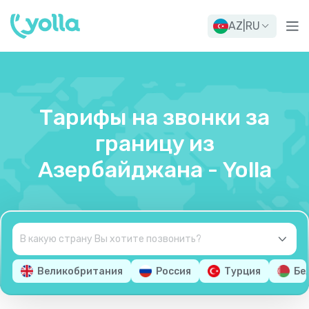
AZ
|
RU
Тарифы на звонки за
границу из
Азербайджана - Yolla
Великобритания
Россия
Турция
Бе