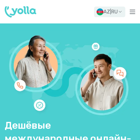
AZ
|
RU
Дешёвые
международные онлайн-