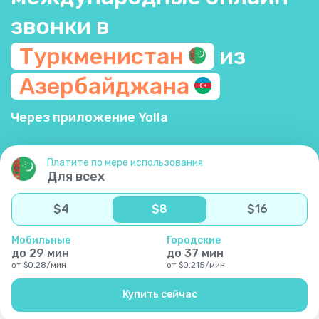
звонки в
Туркменистан
из
Азербайджана
Через приложение Yolla
Платите по мере использования
Для всех
$
4
$
8
$
16
Мобильные
Городские
до
29
мин
до
37
мин
от
$
0.28
/
мин
от
$
0.215
/
мин
Купить сейчас