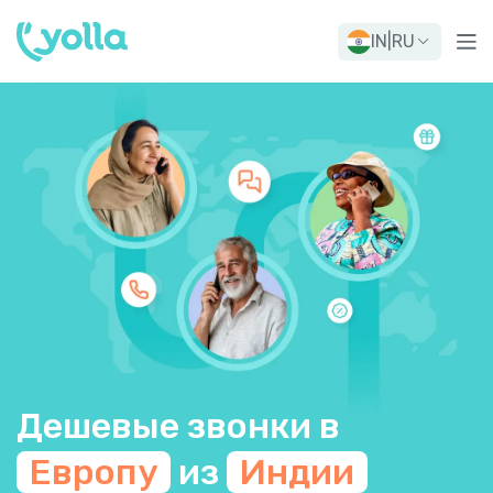
IN
|
RU
Дешевые звонки в
Европу
из
Индии