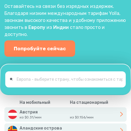
Оставайтесь на связи без изрядных издержек.
Благодаря низким международным тарифам Yolla,
звонкам высокого качества и удобному приложению
звонить в
Европу
из
Индии
стало просто и
доступно.
Попробуйте сейчас
На мобильный
На стационарный
Австрия
из
$
0.31
/
мин
из
$
0.156
/
мин
Аландские острова