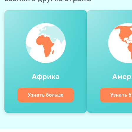
Африка
Амер
Узнать больше
Узнать 