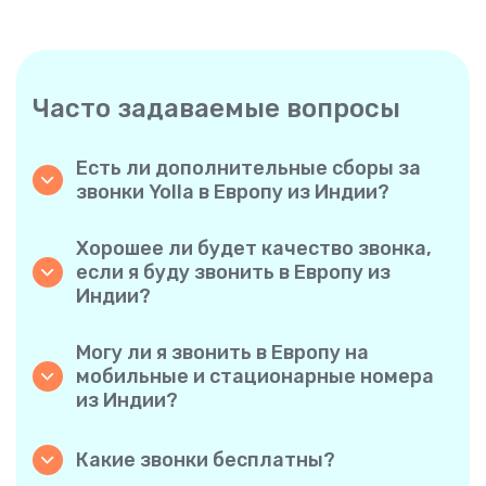
Часто задаваемые вопросы
Есть ли дополнительные сборы за
звонки Yolla в Европу из Индии?
Yolla использует простую систему
поминутной оплаты, поэтому вы платите
Хорошее ли будет качество звонка,
только за время разговора. Никаких
если я буду звонить в Европу из
скрытых комиссий, обязательных
Индии?
ежемесячных подписок или платы за
Да. Yolla обеспечивает звук высокой
соединение.
четкости для всех звонков, благодаря чему
Могу ли я звонить в Европу на
у вас будет ощущение, что вы
мобильные и стационарные номера
разговариваете с человеком в одном
из Индии?
городе, даже если он находится на другом
Без проблем. Yolla поддерживает все типы
конце света.
телефонов — стационарные, мобильные и
Какие звонки бесплатны?
даже многофункциональные, поэтому вы
Все звонки с Yolla на Yolla абсолютно