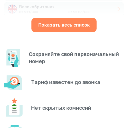
Великобритания
из
$
0.1
/
мин
из
$
0.06
/
мин
Показать весь список
Сохраняйте свой первоначальный
номер
Тариф известен до звонка
Нет скрытых комиссий