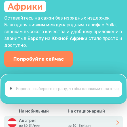
Африки
Оставайтесь на связи без изрядных издержек.
Благодаря низким международным тарифам Yolla,
звонкам высокого качества и удобному приложению
звонить в
Европу
из
Южной Африки
стало просто и
доступно.
Попробуйте сейчас
На мобильный
На стационарный
Австрия
из
$
0.31
/
мин
из
$
0.156
/
мин