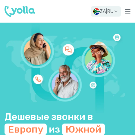
ZA
|
RU
Дешевые звонки в
Европу
из
Южной