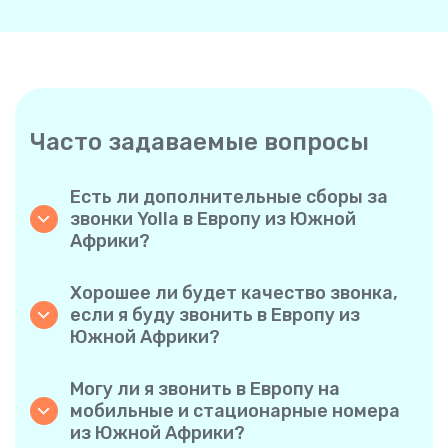
Часто задаваемые вопросы
Есть ли дополнительные сборы за
звонки Yolla в Европу из Южной
Африки?
Yolla использует простую систему
поминутной оплаты, поэтому вы платите
Хорошее ли будет качество звонка,
только за время разговора. Никаких
если я буду звонить в Европу из
скрытых комиссий, обязательных
Южной Африки?
ежемесячных подписок или платы за
Да. Yolla обеспечивает звук высокой
соединение.
четкости для всех звонков, благодаря чему
Могу ли я звонить в Европу на
у вас будет ощущение, что вы
мобильные и стационарные номера
разговариваете с человеком в одном
из Южной Африки?
городе, даже если он находится на другом