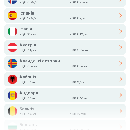
з
$
0.035
/
хв.
з
$
0.025
/
хв.
Іспанія
з
$
0.195
/
хв.
з
$
0.07
/
хв.
Італія
з
$
0.21
/
хв.
з
$
0.012
/
хв.
Австрія
з
$
0.31
/
хв.
з
$
0.156
/
хв.
Аландські острови
з
$
0.05
/
хв.
з
$
0.05
/
хв.
Албанія
з
$
0.5
/
хв.
з
$
0.2
/
хв.
Андорра
з
$
0.3
/
хв.
з
$
0.06
/
хв.
Бельгія
з
$
0.37
/
хв.
з
$
0.12
/
хв.
Болгарія
з
$
0.18
/
хв.
з
$
0.096
/
хв.