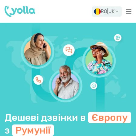
RO
|
UK
Дешеві дзвінки в
Європу
з
Румунії