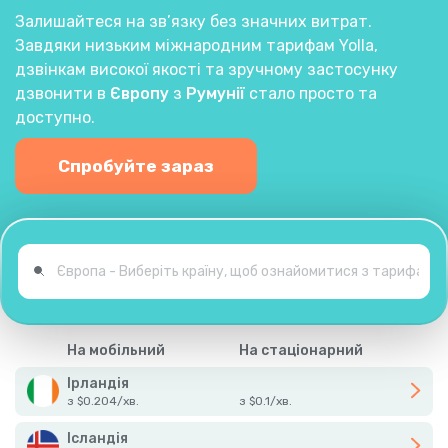
Залишайтеся на зв’язку без значних витрат.
Завдяки низьким міжнародним тарифам Yolla,
дзвінкам високої якості та зручному застосунку
дзвонити в
Європу
з
Румунії
стало просто та
доступно.
Спробуйте зараз
На мобільний
На стаціонарний
Ірландія
з
$
0.204
/
хв.
з
$
0.1
/
хв.
Ісландія