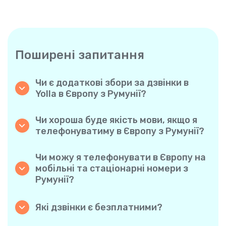
Поширені запитання
Чи є додаткові збори за дзвінки в
Yolla в Європу з Румунії?
Yolla використовує просту систему
похвилинної оплати, тому ви платите
Чи хороша буде якість мови, якщо я
тільки за час розмови. Жодних прихованих
телефонуватиму в Європу з Румунії?
комісій, обов’язкових щомісячних підписок
Так. Yolla забезпечує звук високої чіткості
або плати за з’єднання.
для всіх дзвінків, завдяки чому у вас буде
Чи можу я телефонувати в Європу на
відчуття, що ви розмовляєте з людиною в
мобільні та стаціонарні номери з
одному місті, навіть якщо вона
Румунії?
знаходиться на іншому кінці світу.
Авжеж. Yolla підтримує всі типи телефонів
— стаціонарні, мобільні й навіть
Які дзвінки є безплатними?
багатофункціональні, тому ви можете
Усі дзвінки з Yolla на Yolla абсолютно
дзвонити будь-кому в Європу.