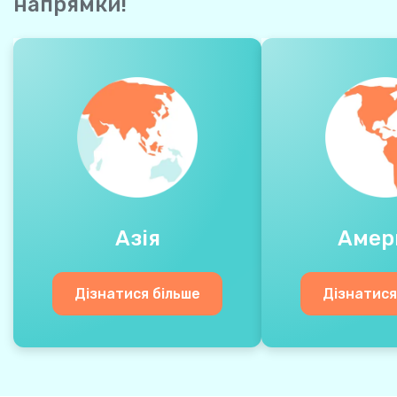
напрямки!
Азія
Амер
Дізнатися більше
Дізнатися