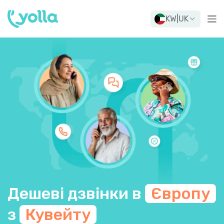
KW
|
UK
Дешеві дзвінки в
Європу
з
Кувейту