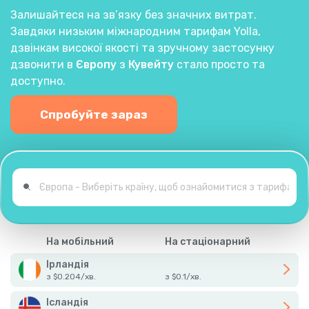
Залишайтеся на зв’язку без значних витрат.
Завдяки низьким міжнародним тарифам Yolla,
дзвінкам високої якості та зручному застосунку
дзвонити в
Європу
з
Кувейту
стало просто та
доступно.
Спробуйте зараз
На мобільний
На стаціонарний
Ірландія
з
$
0.204
/
хв.
з
$
0.1
/
хв.
Ісландія