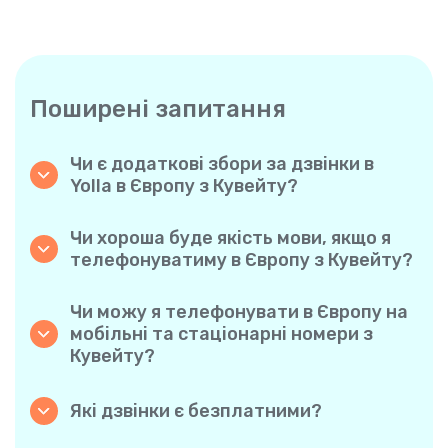
Поширені запитання
Чи є додаткові збори за дзвінки в
Yolla в Європу з Кувейту?
Yolla використовує просту систему
похвилинної оплати, тому ви платите
Чи хороша буде якість мови, якщо я
тільки за час розмови. Жодних прихованих
телефонуватиму в Європу з Кувейту?
комісій, обов’язкових щомісячних підписок
Так. Yolla забезпечує звук високої чіткості
або плати за з’єднання.
для всіх дзвінків, завдяки чому у вас буде
Чи можу я телефонувати в Європу на
відчуття, що ви розмовляєте з людиною в
мобільні та стаціонарні номери з
одному місті, навіть якщо вона
Кувейту?
знаходиться на іншому кінці світу.
Авжеж. Yolla підтримує всі типи телефонів
— стаціонарні, мобільні й навіть
Які дзвінки є безплатними?
багатофункціональні, тому ви можете
Усі дзвінки з Yolla на Yolla абсолютно
дзвонити будь-кому в Європу.