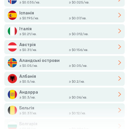
з
$
0.035
/
хв.
з
$
0.025
/
хв.
Іспанія
з
$
0.195
/
хв.
з
$
0.07
/
хв.
Італія
з
$
0.21
/
хв.
з
$
0.012
/
хв.
Австрія
з
$
0.31
/
хв.
з
$
0.156
/
хв.
Аландські острови
з
$
0.05
/
хв.
з
$
0.05
/
хв.
Албанія
з
$
0.5
/
хв.
з
$
0.2
/
хв.
Андорра
з
$
0.3
/
хв.
з
$
0.06
/
хв.
Бельгія
з
$
0.37
/
хв.
з
$
0.12
/
хв.
Болгарія
з
$
0.18
/
хв.
з
$
0.096
/
хв.